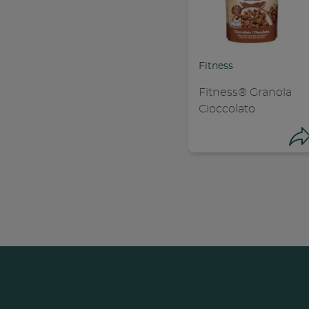
Fitness
Fitness® Granola
Cioccolato
Con
C