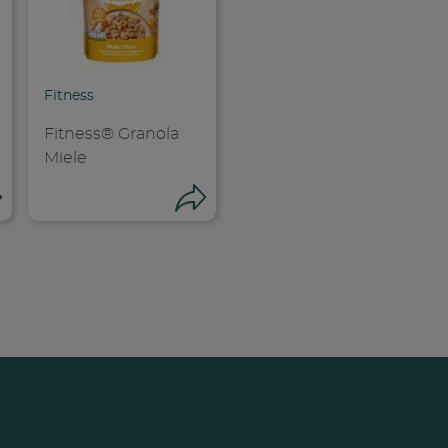
Fitness
Fitness® Granola
Miele
Condividi
Condividi
dividi su faceboo
Condividi su
opia link
Copia link