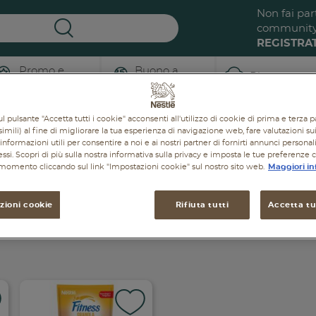
Non fai par
communit
REGISTRAT
Promo e
Buono a
Ricette
concorsi
sapersi
l pulsante "Accetta tutti i cookie" acconsenti all'utilizzo di cookie di prima e terza p
Granola
imili) al fine di migliorare la tua esperienza di navigazione web, fare valutazioni sui 
informazioni utili per consentire a noi e ai nostri partner di fornirti annunci personal
ressi. Scopri di più sulla nostra informativa sulla privacy e imposta le tue preferenze 
i momento cliccando sul link "Impostazioni cookie" sul nostro sito web.
Maggiori in
Granola
zioni cookie
Rifiuta tutti
Accetta tut
UDINO ALLA FRUTTA
CATALOGO MIO BABY
LATTE