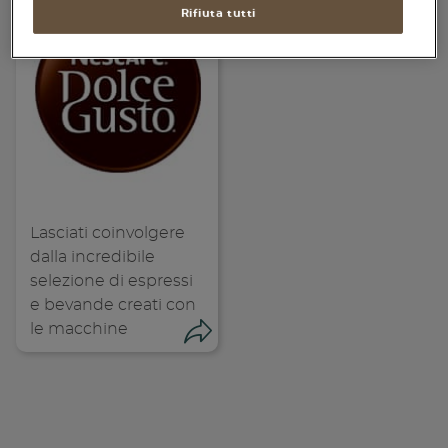
Rifiuta tutti
Piatti unici
Dolci
Bevande
Vegetariane
Senza lattosio
Lasciati coinvolgere
Senza glutine
dalla incredibile
selezione di espressi
e bevande creati con
le macchine
NESCAFÉ Dolce
Condividi
Gusto.