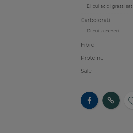
Di cui acidi grassi sat
Carboidrati
Di cui zuccheri
Fibre
Proteine
Sale
Cond
Co