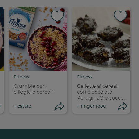
dividi su faceboo
Condividi su
Cond
opia link
Copia link
Cop
Fitness
Fitness
Crumble con
Gallette ai cereali
ciliegie e cereali
con cioccolato
Perugina® e cocco.
Apri condivisione
Apri condivisione
Ap
+
estate
+
finger food