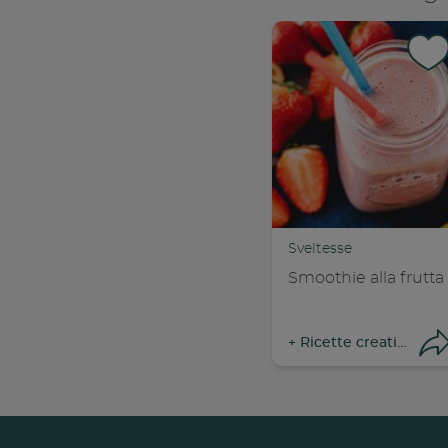
Con
C
Sveltesse
Smoothie alla frutta
+
Ricette creative