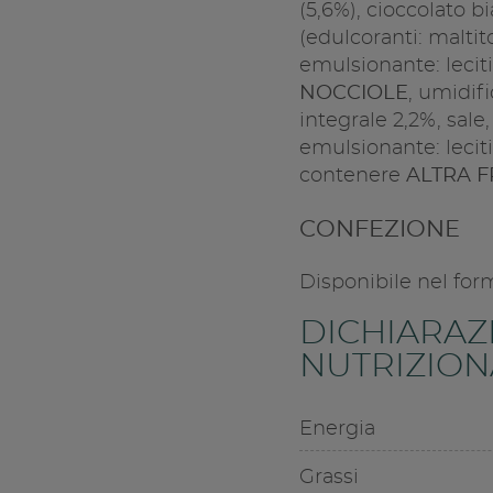
(5,6%), cioccolato 
(edulcoranti: maltit
emulsionante: leciti
NOCCIOLE
, umidifi
integrale 2,2%, sale,
emulsionante: leciti
contenere
ALTRA F
CONFEZIONE
Disponibile nel fo
DICHIARAZ
NUTRIZIONA
Energia
Grassi