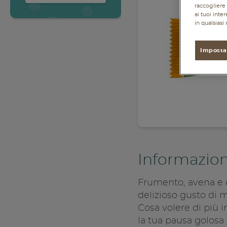
Accedi
raccogliere 
ai tuoi inte
in qualsias
Imposta
Informazion
Frumento, avena e q
delizioso gusto di m
Cosa volere di più 
la tua pausa golosa 