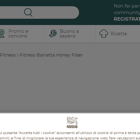
Non fai par
communit
REGISTRAT
Promo e
Buono a
Ricette
concorsi
sapersi
Fitness
Fitness Barretta Honey Fiber
Iscriviti a
ReNest dalle
Buona La
radici al
Vita
futuro, un
viaggio
Tanti
BUONI consigli e
dentro al
ricette pensate per te
,
cibo.
insieme a tante
promozioni e sconti per
te e la tua famiglia!
L'evento ospitato a
Milano CityLife si è
l pulsante "Accetta tutti i cookie" acconsenti all'utilizzo di cookie di prima e terza p
concluso ma il viaggio
imili) al fine di migliorare la tua esperienza di navigazione web, fare valutazioni sui 