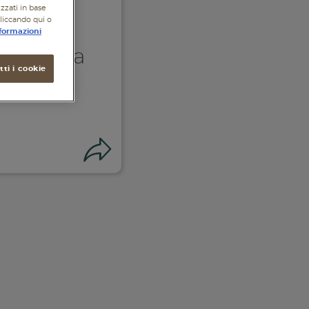
izzati in base
cliccando qui o
formazioni
 Barretta
ti i cookie
ber
Condividi
i su facebook