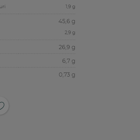
uri
1,9 g
45,6 g
2,9 g
26,9 g
6,7 g
0,73 g
ividi su facebook
pia link