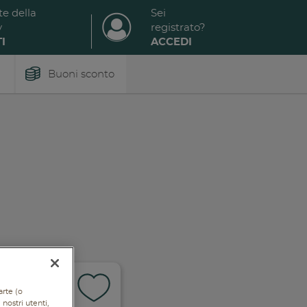
te della
Sei
y
registrato?
I
ACCEDI
Buoni sconto
arte (o
nostri utenti,