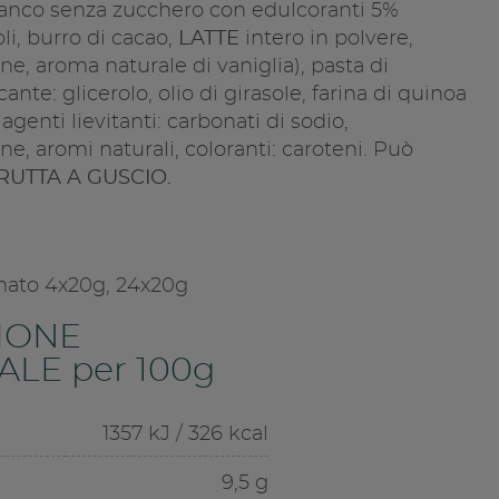
bianco senza zucchero con edulcoranti 5%
oli, burro di cacao,
LATTE
intero in polvere,
ne, aroma naturale di vaniglia), pasta di
cante: glicerolo, olio di girasole, farina di quinoa
 agenti lievitanti: carbonati di sodio,
ne, aromi naturali, coloranti: caroteni. Può
RUTTA A GUSCIO.
rmato 4x20g, 24x20g
IONE
LE per 100g
1357 kJ / 326 kcal
9,5 g