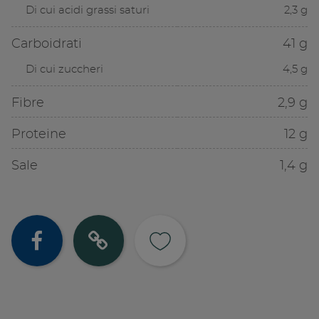
Di cui acidi grassi saturi
2,3 g
Carboidrati
41 g
Di cui zuccheri
4,5 g
Fibre
2,9 g
Proteine
12 g
Sale
1,4 g
Condividi su
Copia lin