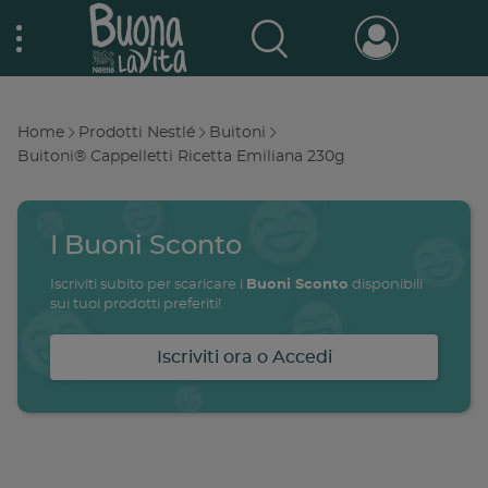
Skip
Nestlé Buona la vita
to
main
content
Prodotti & Marche
Main
Home
Prodotti Nestlé
Buitoni
navigation
Breadcrumb
Buitoni® Cappelletti Ricetta Emiliana 230g
Promo e concorsi
Promozioni attive
I Buoni Sconto
Buono a sapersi
Archivio promozioni
Iscriviti subito per scaricare i
Buoni Sconto
disponibili
sui tuoi prodotti preferiti!
Ricette
Iscriviti ora o Accedi
Antipasti
salute
famiglia
intolleranze
ali
Buoni sconto
Primi piatti
Secondi piatti