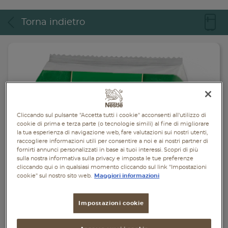
Piatti unici
Torna indietro
Dolci
Bevande
Vegetariane
Senza lattosio
Cliccando sul pulsante "Accetta tutti i cookie" acconsenti all'utilizzo di
Senza glutine
cookie di prima e terza parte (o tecnologie simili) al fine di migliorare
la tua esperienza di navigazione web, fare valutazioni sui nostri utenti,
raccogliere informazioni utili per consentire a noi e ai nostri partner di
fornirti annunci personalizzati in base ai tuoi interessi. Scopri di più
sulla nostra informativa sulla privacy e imposta le tue preferenze
cliccando qui o in qualsiasi momento cliccando sul link "Impostazioni
cookie" sul nostro sito web.
Maggiori informazioni
Impostazioni cookie