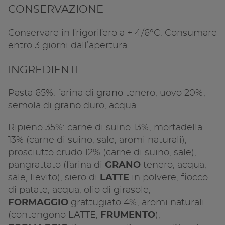
CONSERVAZIONE
Conservare in frigorifero a + 4/6°C. Consumare
entro 3 giorni dall’apertura.
Condivid
INGREDIENTI
Copia l
Pasta 65%: farina di
grano
tenero, uovo 20%,
semola di
grano
duro, acqua.
Ripieno 35%: carne di suino 13%, mortadella
13% (carne di suino, sale, aromi naturali),
prosciutto crudo 12% (carne di suino, sale),
pangrattato (farina di
GRANO
tenero, acqua,
sale, lievito), siero di
LATTE
in polvere, fiocco
di patate, acqua, olio di girasole,
FORMAGGIO
grattugiato 4%, aromi naturali
(contengono
LATTE
,
FRUMENTO
),