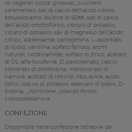
oli vegetali (colza, girasole), zucchero
caramellato, sali di calcio dell’acido citrico,
emulsionante: lecitine di
SOIA
, sali di calcio
dell’acido ortofosforico, cloruro di potassio,
citrato di potassio, sali di magnesio dell’acido
citrico, addensante: carragenina, L-ascorbato
di sodio, vanillina, solfato ferroso, aromi
naturali, nicotinamide, solfato di zinco, acetato
di DL-alfa-tocoferile, D-pantotenato, calcio;
cloridrato di piridossina, mononitrato di
tiamina, acetato di retinile, ribo_avina, acido
folico, ioduro di potassio, selenato di sodio, D-
biotina, _llochinone, colecalciferolo,
cianocobalamina.
CONFEZIONE
Disponibile nella confezione tetrabrik da