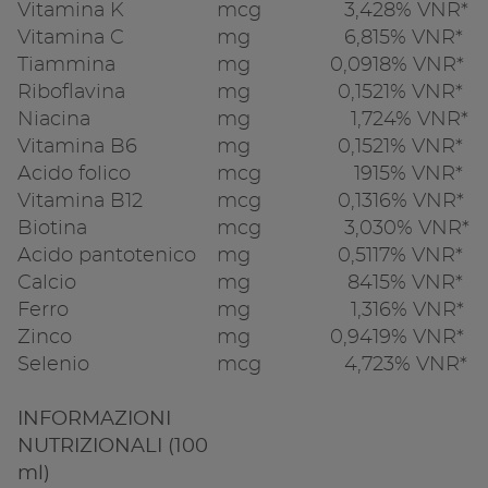
Vitamina K
mcg
3,4
28% VNR*
Vitamina C
mg
6,8
15% VNR*
Tiammina
mg
0,09
18% VNR*
Riboflavina
mg
0,15
21% VNR*
Niacina
mg
1,7
24% VNR*
Vitamina B6
mg
0,15
21% VNR*
Acido folico
mcg
19
15% VNR*
Vitamina B12
mcg
0,13
16% VNR*
Biotina
mcg
3,0
30% VNR*
Acido pantotenico
mg
0,51
17% VNR*
Calcio
mg
84
15% VNR*
Ferro
mg
1,3
16% VNR*
Zinco
mg
0,94
19% VNR*
Selenio
mcg
4,7
23% VNR*
INFORMAZIONI
NUTRIZIONALI (100
ml)