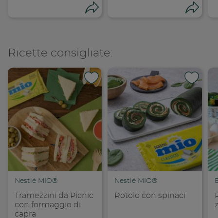
Condividi
Cond
Ricette consigliate:
Condividi su 
Condi
Copia link
Cop
Nestlé MIO®
Nestlé MIO®
Tramezzini da Picnic
Rotolo con spinaci
con formaggio di
capra