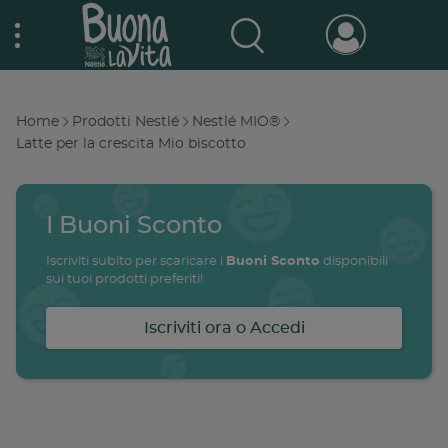
Skip
Nestlé Buona la vita
to
main
content
Prodotti & Marche
Main
Home
Prodotti Nestlé
Nestlé MIO®
navigation
Breadcrumb
Latte per la crescita Mio biscotto
Promo e concorsi
Promozioni attive
I Buoni Sconto
Buono a sapersi
Archivio promozioni
Iscriviti subito per scaricare i
Buoni Sconto
disponibili
sui tuoi prodotti preferiti!
Ricette
Iscriviti ora o Accedi
Antipasti
salute
famiglia
intolleranze
ali
Buoni sconto
Primi piatti
Secondi piatti