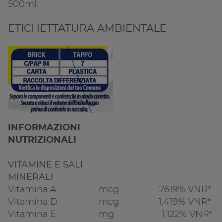
500ml.
ETICHETTATURA AMBIENTALE
INFORMAZIONI
NUTRIZIONALI
VITAMINE E SALI
MINERALI
Vitamina A
mcg
76
19% VNR*
Vitamina D
mcg
1,4
19% VNR*
Vitamina E
mg
1,1
22% VNR*