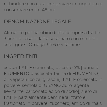
richiudere con cura, conservare in frigorifero e
consumare entro 48 ore.
DENOMINAZIONE LEGALE
Alimento per bambini di età compresa tra 1 e
3 anni, a base di latte scremato con minerali,
acidi grassi Omega 3 e 6 e vitamine.
INGREDIENTI
acqua,
LATTE
scremato, biscotto 5% [farina di
FRUMENTO
diastasata, farina di
FRUMENTO
,
oli vegetali (colza, girasole),
LATTE
scremato in
polvere, semola di
GRANO
duro, agente
lievitante: carbonato acido di sodio], siero di
LATTE
parzialmente demineralizzato e
frazionato in polvere, zucchero, amido di mais,