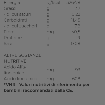
Energia
kj/kcal
326/78
Grassi
g
2,7
- di cui saturi
g
0,22
Carboidrati
g
11,45
- di cui zuccheri
g
7,8
Fibre
mg
<0,5
Proteine
g
1,9
Sale
g
0,08
ALTRE SOSTANZE
NUTRITIVE
Acido Alfa-
mg
93
linolenico
Acido linolenico
mg
608
*VNR= Valori nutritivi di riferimento per
bambini raccomandati dalla CE.