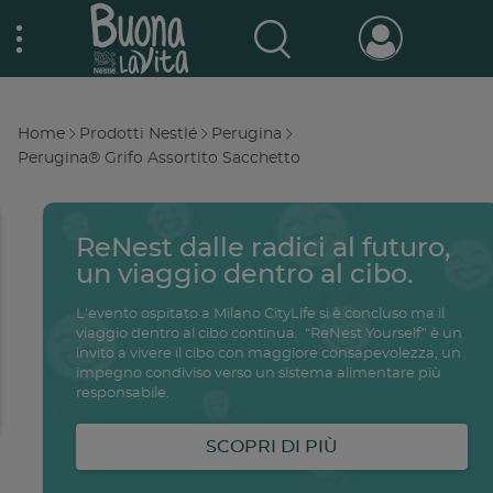
Skip
Nestlé Buona la vita
to
main
content
Prodotti & Marche
Main
Home
Prodotti Nestlé
Perugina
navigation
Breadcrumb
Perugina® Grifo Assortito Sacchetto
Promo e concorsi
Promozioni attive
ReNest dalle radici al futuro,
Buono a sapersi
Archivio promozioni
un viaggio dentro al cibo.
L'evento ospitato a Milano CityLife si è concluso ma il
Ricette
viaggio dentro al cibo continua. “ReNest Yourself” è un
invito a vivere il cibo con maggiore consapevolezza, un
Antipasti
impegno condiviso verso un sistema alimentare più
salute
famiglia
intolleranze
ali
responsabile.
Buoni sconto
Primi piatti
SCOPRI DI PIÙ
Secondi piatti