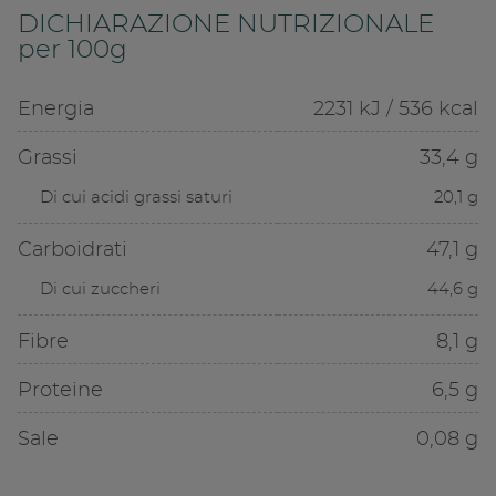
DICHIARAZIONE NUTRIZIONALE
per 100g
Energia
2231 kJ / 536 kcal
Grassi
33,4 g
Di cui acidi grassi saturi
20,1 g
Carboidrati
47,1 g
Di cui zuccheri
44,6 g
Fibre
8,1 g
Proteine
6,5 g
Sale
0,08 g