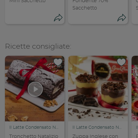
Mini Sacchetto
Fondente 70%
Sacchetto
Condividi
Cond
Ricette consigliate:
Condividi su 
Condi
Copia link
Cop
Il Latte Condensato Nestlé
Il Latte Condensato Nestlé
Tronchetto Natalizio
Zuppa Inglese con