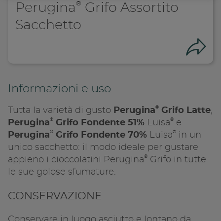
®
Perugina
Grifo Assortito
Sacchetto
Con
Informazioni e uso
®
Tutta la varietà di gusto
Perugina
Grifo Latte
,
®
®
Perugina
Grifo Fondente 51%
Luisa
e
®
®
Perugina
Grifo Fondente 70%
Luisa
in un
unico sacchetto: il modo ideale per gustare
®
appieno i cioccolatini Perugina
Grifo in tutte
le sue golose sfumature.
Condivid
CONSERVAZIONE
Conservare in luogo asciutto e lontano da