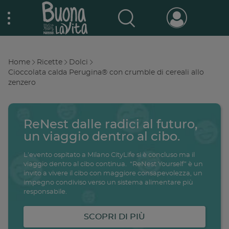
Skip
Nestlé Buona la vita
to
main
content
Prodotti & Marche
Main
Home
Ricette
Dolci
navigation
Breadcrumb
Cioccolata calda Perugina® con crumble di cereali allo
zenzero
Promo e concorsi
Promozioni attive
Buono a sapersi
ReNest dalle radici al futuro,
Archivio promozioni
un viaggio dentro al cibo.
Ricette
L'evento ospitato a Milano CityLife si è concluso ma il
viaggio dentro al cibo continua. “ReNest Yourself” è un
Antipasti
invito a vivere il cibo con maggiore consapevolezza, un
salute
famiglia
intolleranze
ali
impegno condiviso verso un sistema alimentare più
Buoni sconto
responsabile.
Primi piatti
Secondi piatti
SCOPRI DI PIÙ