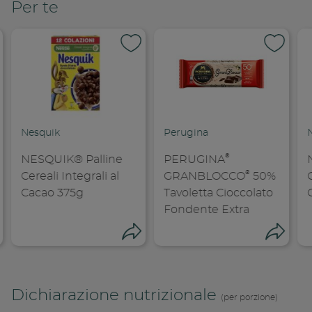
Per te
Nesquik
Perugina
®
NESQUIK® Palline
PERUGINA
®
Cereali Integrali al
GRANBLOCCO
50%
C
Cacao 375g
Tavoletta Cioccolato
Condivid
Fondente Extra
Copia l
ondividi
Condividi
Cond
Dichiarazione nutrizionale
(per porzione)