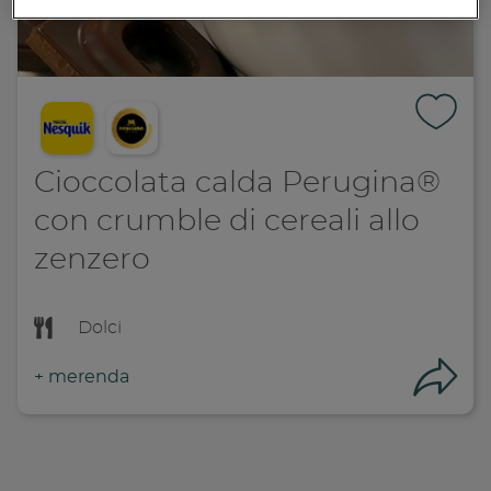
Cioccolata calda Perugina®
con crumble di cereali allo
zenzero
Dolci
+
merenda
Con