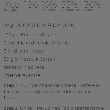
Kcal 186
10%
55%
36%
Energia
Proteine
Carboidrati
Grassi
u facebook
dividi su faceboo
Condividi su 
Condi
Ingredienti per 4 persone
pia link
Copia link
Cop
100g di Perugina® Tablò
2 cucchiaini di fecola di patate
3 dl di latte fresco
50 g di Nesquik Cereali
zenzero in polvere
Preparazione
Step 1:
In un pentolino disponete il latte e la
fecola che scioglierete a freddo con una
frusta.
Step 2:
Unite il Perugina® Tablò spezzettato e