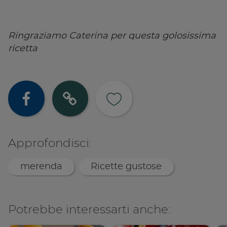
Ringraziamo Caterina per questa golosissima
ricetta
Condividi su
Copia lin
Approfondisci:
merenda
Ricette gustose
Potrebbe interessarti anche: