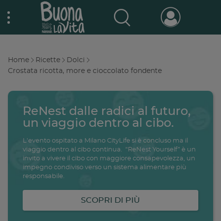
Skip
Nestlé Buona la vita
to
main
content
Prodotti & Marche
Main
Home
Ricette
Dolci
navigation
Breadcrumb
Crostata ricotta, more e cioccolato fondente
Promo e concorsi
Promozioni attive
ReNest dalle radici al futuro,
Buono a sapersi
Archivio promozioni
un viaggio dentro al cibo.
L'evento ospitato a Milano CityLife si è concluso ma il
Ricette
viaggio dentro al cibo continua. “ReNest Yourself” è un
invito a vivere il cibo con maggiore consapevolezza, un
Antipasti
impegno condiviso verso un sistema alimentare più
salute
famiglia
intolleranze
ali
responsabile.
Buoni sconto
Primi piatti
SCOPRI DI PIÙ
Secondi piatti