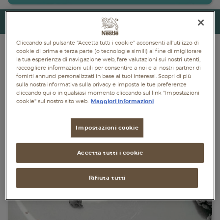
Piatti unici
Torna indietro
Dolci
Cliccando sul pulsante "Accetta tutti i cookie" acconsenti all'utilizzo di
cookie di prima e terza parte (o tecnologie simili) al fine di migliorare
Bevande
la tua esperienza di navigazione web, fare valutazioni sui nostri utenti,
raccogliere informazioni utili per consentire a noi e ai nostri partner di
Vegetariane
fornirti annunci personalizzati in base ai tuoi interessi. Scopri di più
sulla nostra informativa sulla privacy e imposta le tue preferenze
cliccando qui o in qualsiasi momento cliccando sul link "Impostazioni
Senza lattosio
cookie" sul nostro sito web.
Maggiori informazioni
Senza glutine
Impostazioni cookie
Accetta tutti i cookie
Rifiuta tutti