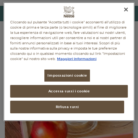
Piatti unici
Torna indietro
Dolci
Cliccando sul pulsante "Accetta tutti i cookie" acconsenti all'utilizzo di
cookie di prima e terza parte (o tecnologie simili) al fine di migliorare
la tua esperienza di navigazione web, fare valutazioni sui nostri utenti,
Bevande
raccogliere informazioni utili per consentire a noi e ai nostri partner di
fornirti annunci personalizzati in base ai tuoi interessi. Scopri di più
Vegetariane
sulla nostra informativa sulla privacy e imposta le tue preferenze
cliccando qui o in qualsiasi momento cliccando sul link "Impostazioni
cookie" sul nostro sito web.
Maggiori informazioni
Senza lattosio
Senza glutine
Impostazioni cookie
Accetta tutti i cookie
Rifiuta tutti