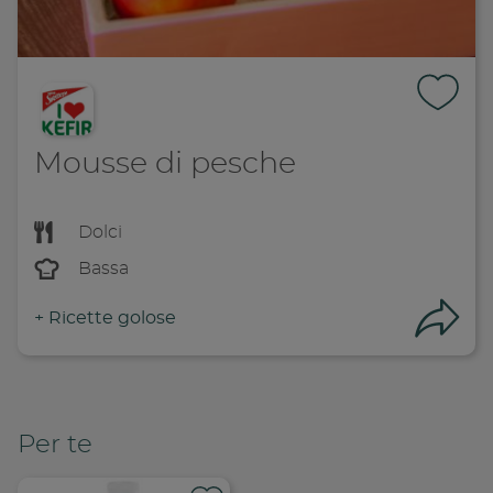
Mousse di pesche
Dolci
Bassa
+
Ricette golose
Con
Per te