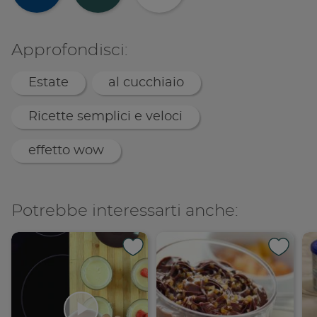
Condividi su
Copia lin
Approfondisci:
Estate
al cucchiaio
Ricette semplici e veloci
effetto wow
Potrebbe interessarti anche: