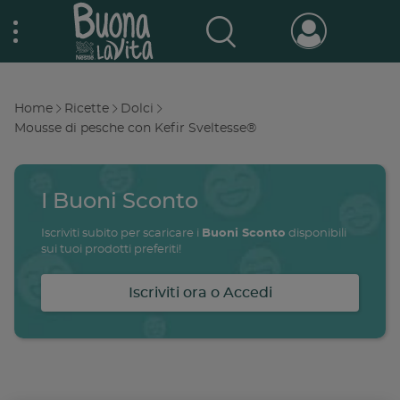
Skip
Nestlé Buona la vita
to
main
content
Prodotti & Marche
Main
Home
Ricette
Dolci
navigation
Breadcrumb
Mousse di pesche con Kefir Sveltesse®
Promo e concorsi
Promozioni attive
I Buoni Sconto
Buono a sapersi
Archivio promozioni
Iscriviti subito per scaricare i
Buoni Sconto
disponibili
sui tuoi prodotti preferiti!
Ricette
Iscriviti ora o Accedi
Antipasti
salute
famiglia
intolleranze
ali
Buoni sconto
Primi piatti
Secondi piatti