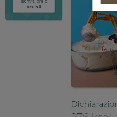
dentro al cibo continua.
“ReNest Yourself” è un
invito a vivere il cibo con
maggiore
consapevolezza, un
impegno condiviso
verso un sistema
alimentare più
responsabile.
SCOPRI DI PIÙ
Dichiarazio