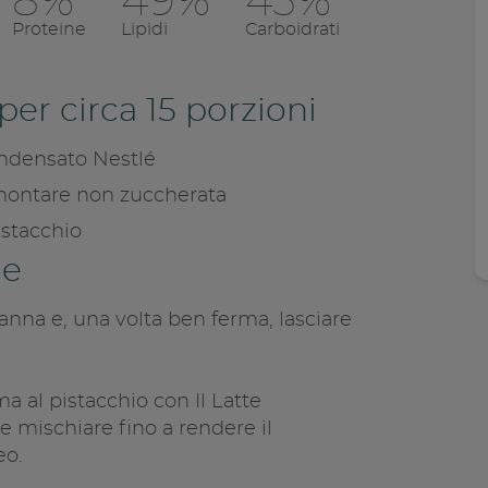
8%
49%
43%
Proteine
Lipidi
Carboidrati
Condivid
per circa 15 porzioni
Copia l
ondensato Nestlé
montare non zuccherata
istacchio
ne
anna e, una volta ben ferma, lasciare
ma al pistacchio con Il Latte
 mischiare fino a rendere il
o.