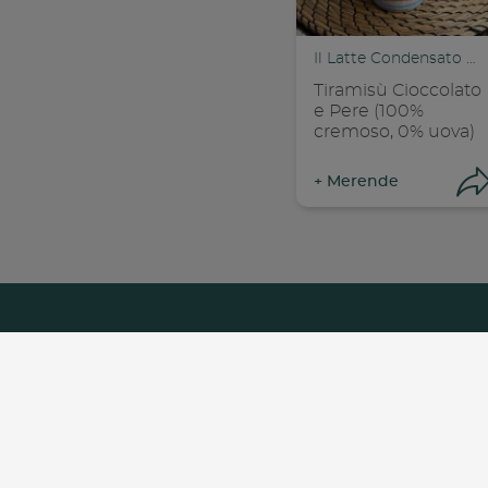
Il Latte Condensato Nestlé
Tiramisù Cioccolato
e Pere (100%
cremoso, 0% uova)
+
Merende
Con
Chi Siamo
Lavora C
Footer
menu
Copyright© - Nestlé Itali