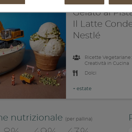
Gelato al Pis
Il Latte Cond
Nestlé
Ricette Vegetariane:
Creatività in Cucina
Dolci
+
estate
ne nutrizionale
(per pallina)