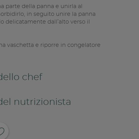
a parte della panna e unirla al
bidirlo, in seguito unire la panna
 delicatamente dall’alto verso il
una vaschetta e riporre in congelatore
 dello chef
del nutrizionista
ividi su facebook