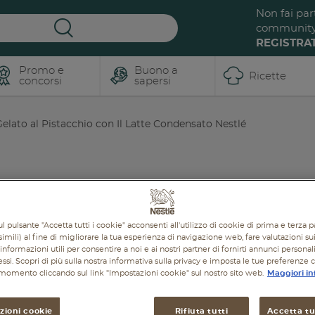
Non fai par
communit
REGISTRAT
Promo e
Buono a
Ricette
concorsi
sapersi
elato al Pistacchio con Il Latte Condensato Nestlé
l pulsante "Accetta tutti i cookie" acconsenti all'utilizzo di cookie di prima e terza p
imili) al fine di migliorare la tua esperienza di navigazione web, fare valutazioni sui 
informazioni utili per consentire a noi e ai nostri partner di fornirti annunci personal
ressi. Scopri di più sulla nostra informativa sulla privacy e imposta le tue preferenze 
i momento cliccando sul link "Impostazioni cookie" sul nostro sito web.
Maggiori in
zioni cookie
Rifiuta tutti
Accetta tut