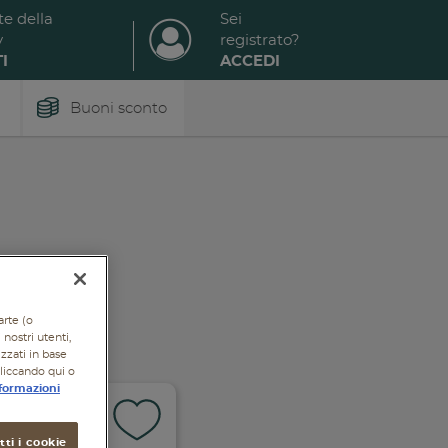
te della
Sei
y
registrato?
I
ACCEDI
Buoni sconto
arte (o
nostri utenti,
izzati in base
cliccando qui o
formazioni
ti i cookie