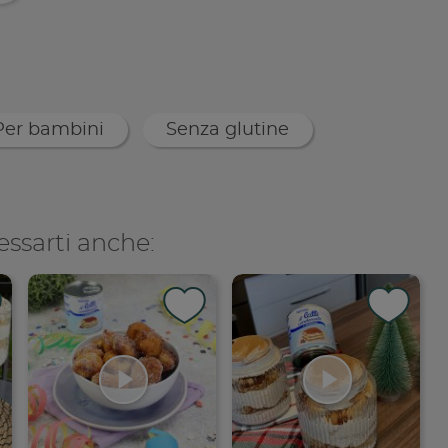
pia link
Per bambini
Senza glutine
essarti anche: