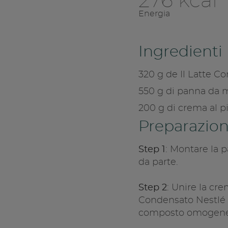
276 kcal
Energia
Ingredienti 
320 g de Il Latte C
550 g di panna da 
200 g di crema al p
Preparazio
Step 1
: Montare la p
da parte.
Step 2
: Unire la cre
Condensato Nestlé e
composto omogene