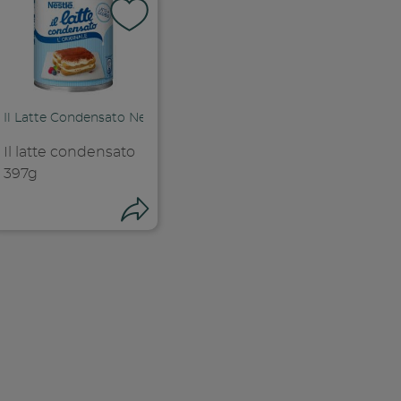
i su facebook
Il Latte Condensato Nestlé
ink
Il latte condensato
397g
Condividi
Condividi su f