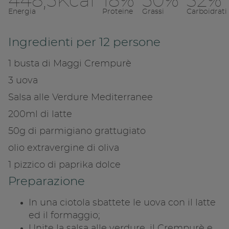
448,5Kcal
18%
50%
32%
Energia
Proteine
Grassi
Carboidrati
Ingredienti per 12 persone
1 busta di Maggi Crempurè
3 uova
Salsa alle Verdure Mediterranee
200ml di latte
50g di parmigiano grattugiato
Condivid
olio extravergine di oliva
1 pizzico di paprika dolce
Copia l
Preparazione
In una ciotola sbattete le uova con il latte
ed il formaggio;
Unite la salsa alle verdure, il Crempurè e