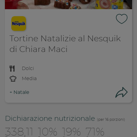
Tortine Natalizie al Nesquik
di Chiara Maci
Dolci
Media
+
Natale
Con
Dichiarazione nutrizionale
(per 16 porzioni)
338,11
10%
19%
71%