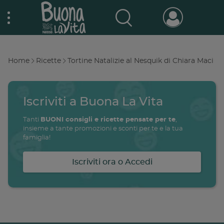
Skip
Nestlé Buona la vita
to
main
content
Prodotti & Marche
Main
Home
Ricette
Tortine Natalizie al Nesquik di Chiara Maci
navigation
Breadcrumb
Promo e concorsi
Promozioni attive
Iscriviti a Buona La Vita
Buono a sapersi
Tanti
BUONI consigli e ricette pensate per te
,
Archivio promozioni
insieme a tante promozioni e sconti per te e la tua
famiglia!
Ricette
Iscriviti ora o Accedi
Antipasti
salute
famiglia
intolleranze
ali
Buoni sconto
Primi piatti
Secondi piatti