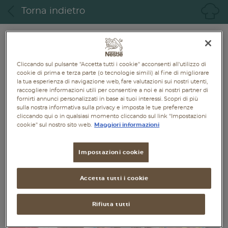
Piatti unici
Torna indietro
Dolci
Bevande
Cliccando sul pulsante "Accetta tutti i cookie" acconsenti all'utilizzo di
cookie di prima e terza parte (o tecnologie simili) al fine di migliorare
Vegetariane
la tua esperienza di navigazione web, fare valutazioni sui nostri utenti,
raccogliere informazioni utili per consentire a noi e ai nostri partner di
fornirti annunci personalizzati in base ai tuoi interessi. Scopri di più
Senza lattosio
sulla nostra informativa sulla privacy e imposta le tue preferenze
cliccando qui o in qualsiasi momento cliccando sul link "Impostazioni
Senza glutine
cookie" sul nostro sito web.
Maggiori informazioni
Impostazioni cookie
Accetta tutti i cookie
Rifiuta tutti