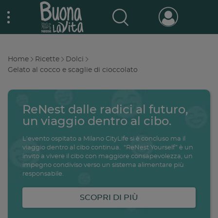
Skip
Nestlé Buona la vita
to
main
content
Prodotti & Marche
Main
Home
Ricette
Dolci
navigation
Breadcrumb
Gelato al cocco e scaglie di cioccolato
Promo e concorsi
Promozioni attive
ReNest dalle radici al futuro,
Buono a sapersi
Archivio promozioni
un viaggio dentro al cibo.
L'evento ospitato a Milano CityLife si è concluso ma il
Ricette
viaggio dentro al cibo continua. “ReNest Yourself” è un
invito a vivere il cibo con maggiore consapevolezza, un
Antipasti
impegno condiviso verso un sistema alimentare più
salute
famiglia
intolleranze
ali
responsabile.
Buoni sconto
Primi piatti
SCOPRI DI PIÙ
Secondi piatti