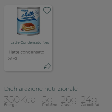
Il Latte Condensato Nestlé
Il latte condensato
397g
Condivid
Condividi
Copia l
Dichiarazione nutrizionale
350Kcal
5g
26g
24g
Condividi su 
Energia
Proteine
Grassi
Carboidrati