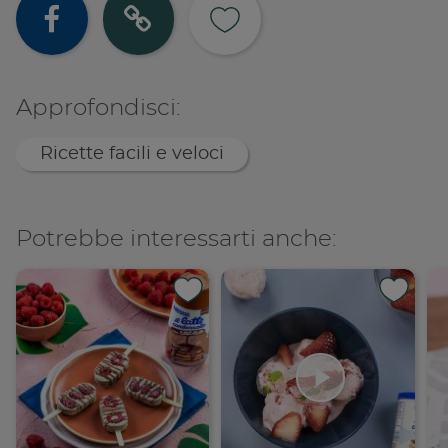
Condividi su
Copia lin
Approfondisci:
Ricette facili e veloci
Potrebbe interessarti anche: