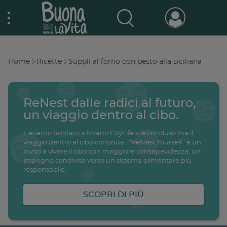
Skip
Nestlé Buona la vita
to
main
content
Prodotti & Marche
Main
Home
Ricette
Supplì al forno con pesto alla siciliana
navigation
Breadcrumb
Promo e concorsi
Promozioni attive
ReNest dalle radici al futuro,
un viaggio dentro al cibo.
Buono a sapersi
Archivio promozioni
L'evento ospitato a Milano CityLife si è concluso ma il
viaggio dentro al cibo continua. “ReNest Yourself” è un
invito a vivere il cibo con maggiore consapevolezza, un
Ricette
impegno condiviso verso un sistema alimentare più
Antipasti
responsabile.
salute
famiglia
intolleranze
ali
Buoni sconto
Primi piatti
SCOPRI DI PIÙ
Secondi piatti