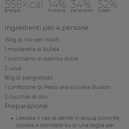
Copia l
558Kcal
14%
34%
52%
Condividi su 
Energia
Proteine
Carboidrati
Grassi
Copia link
Ingredienti per 4 persone
150g di riso per risotti
1 mozzarella di bufala
1 cucchiaino di paprika dolce
2 uova
80g di pangrattato
1 confezione di Pesto alla siciliana Buitoni
2 cucchiai di olio
Preparazione
Lessate il riso al dente in acqua bollente,
scolate e stendete su di una teglia per