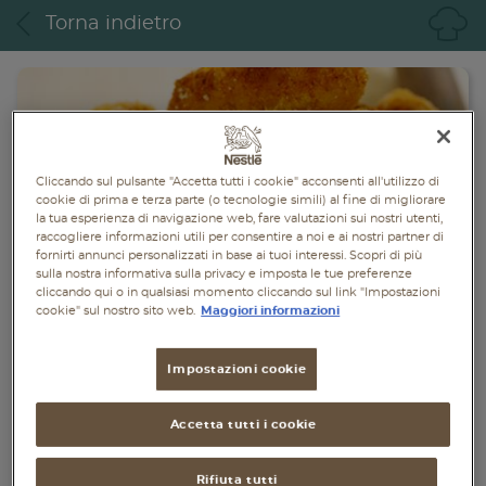
Piatti unici
Torna indietro
Dolci
Bevande
Vegetariane
Cliccando sul pulsante "Accetta tutti i cookie" acconsenti all'utilizzo di
cookie di prima e terza parte (o tecnologie simili) al fine di migliorare
Senza lattosio
la tua esperienza di navigazione web, fare valutazioni sui nostri utenti,
raccogliere informazioni utili per consentire a noi e ai nostri partner di
fornirti annunci personalizzati in base ai tuoi interessi. Scopri di più
Senza glutine
sulla nostra informativa sulla privacy e imposta le tue preferenze
cliccando qui o in qualsiasi momento cliccando sul link "Impostazioni
cookie" sul nostro sito web.
Maggiori informazioni
Impostazioni cookie
Accetta tutti i cookie
Rifiuta tutti