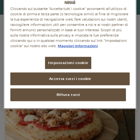
Piatti unici
Torna indietro
Cliccando sul pulsante "Accetta tutti i cookie" acconsenti all'utilizzo di
cookie di prima e terza parte (o tecnologie simili) al fine di migliorare
la tua esperienza di navigazione web, fare valutazioni sui nostri utenti,
Dolci
raccogliere informazioni utili per consentire a noi e ai nostri partner di
fornirti annunci personalizzati in base ai tuoi interessi. Scopri di più
Bevande
sulla nostra informativa sulla privacy e imposta le tue preferenze
cliccando qui o in qualsiasi momento cliccando sul link "Impostazioni
cookie" sul nostro sito web.
Maggiori informazioni
Vegetariane
Senza lattosio
Impostazioni cookie
Senza glutine
Accetta tutti i cookie
Rifiuta tutti