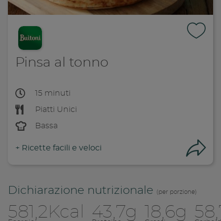
Pinsa al tonno
15 minuti
Piatti Unici
Bassa
+
Ricette facili e veloci
Con
Dichiarazione nutrizionale
(per porzione)
581,2Kcal
43,7g
18,6g
58