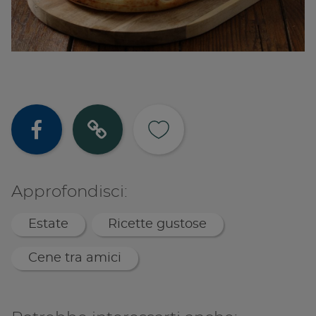
Condividi su
Copia lin
Approfondisci:
Estate
Ricette gustose
Cene tra amici