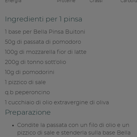
Energia
Proteine
Grassi
Carboid
Ingredienti per 1 pinsa
1 base per Bella Pinsa Buitoni
50g di passata di pomodoro
100g di mozzarella fior di latte
200g di tonno sott'olio
10g di pomodorini
Condivid
1 pizzico di sale
Copia l
q.b peperoncino
1 cucchiaio di olio extravergine di oliva
Preparazione
Condite la passata con un filo di olio e un
pizzico di sale e stenderla sulla base Bella