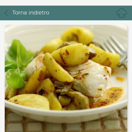
Piatti unici
Torna indietro
Dolci
Bevande
Vegetariane
Senza lattosio
Senza glutine