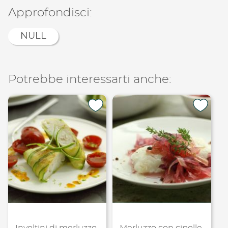
Condividi su
Copia lin
Approfondisci:
NULL
Potrebbe interessarti anche: