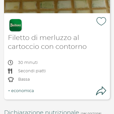
Filetto di merluzzo al
cartoccio con contorno
30 minuti
Secondi piatti
Bassa
+
economica
Con
Dichiarazione nutrizionale
(per porzione)