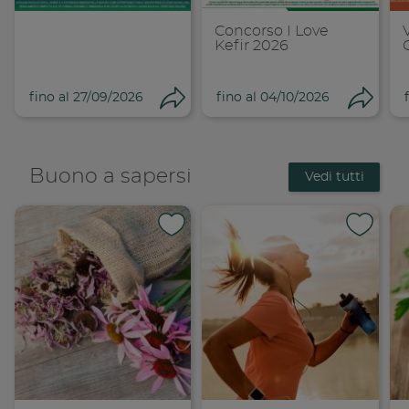
Concorso I Love
Kefir 2026
fino al 27/09/2026
fino al 04/10/2026
Condividi
Cond
Buono a sapersi
Vedi tutti
Condividi su 
Condi
Copia link
Cop