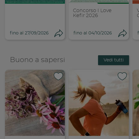
Concorso I Love
Kefir 2026
fino al 27/09/2026
fino al 04/10/2026
Condividi
Cond
Buono a sapersi
Vedi tutti
Condividi su 
Condi
Copia link
Cop