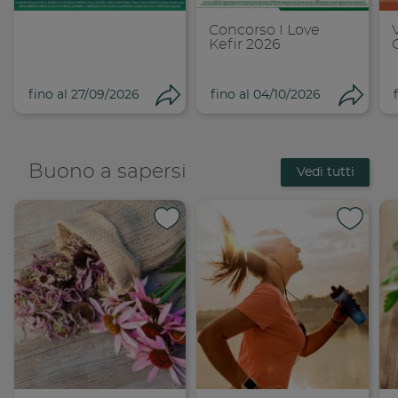
Concorso I Love
Kefir 2026
fino al 27/09/2026
fino al 04/10/2026
Condividi
Cond
Buono a sapersi
Vedi tutti
Condividi su 
Condi
Copia link
Cop