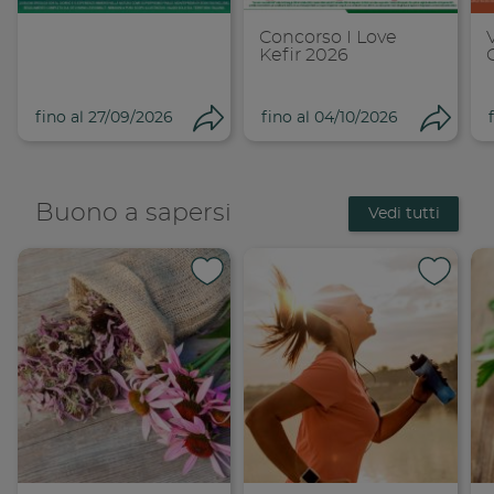
Concorso I Love
Kefir 2026
fino al 27/09/2026
fino al 04/10/2026
Condividi
Cond
Buono a sapersi
Vedi tutti
Condividi su 
Condi
Copia link
Cop