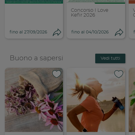
Concorso I Love
Kefir 2026
fino al 27/09/2026
fino al 04/10/2026
Condividi
Cond
Buono a sapersi
Vedi tutti
Condividi su 
Condi
Copia link
Cop