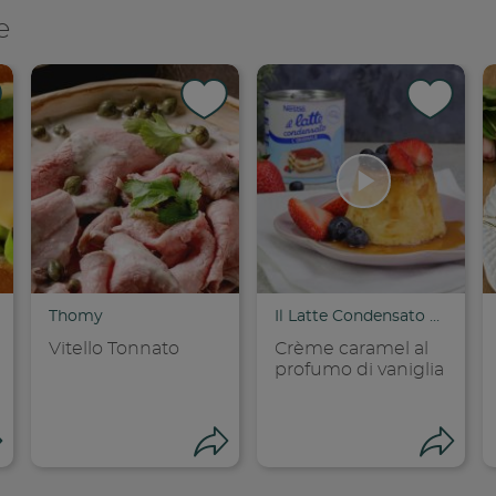
e
Thomy
Il Latte Condensato Nestlé
Vitello Tonnato
Crème caramel al
profumo di vaniglia
Apri condivisione
Apri condivisione
Ap