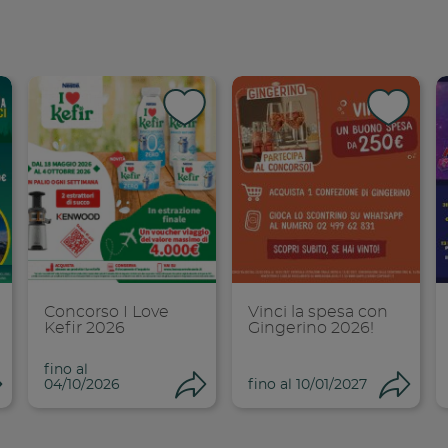
dividi su faceboo
Condividi su
Cond
opia link
Copia link
Cop
Concorso I Love
Vinci la spesa con
Kefir 2026
Gingerino 2026!
fino al
Condividi
Condividi
Co
04/10/2026
fino al 10/01/2027