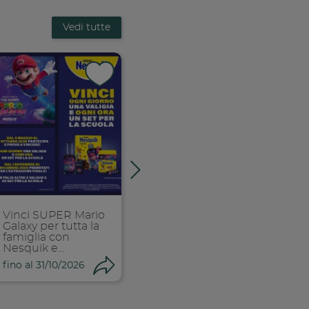
Vedi tutte
k
 facebook
ividi su facebook
Condividi su f
Condiv
ia link
Copia link
Copi
Vinci SUPER Mario
Stappa e vinci
Galaxy per tutta la
famiglia con
Nesquik e...
ndividi
Condividi
Condi
fino al 31/10/2026
fino al 01/11/2026