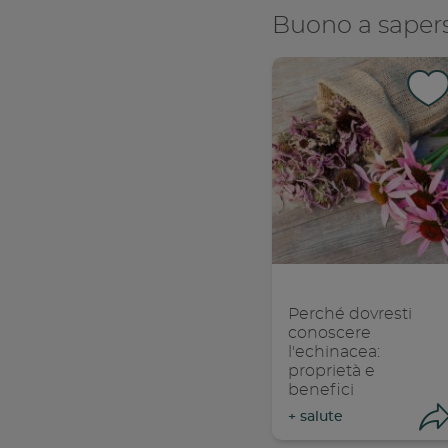
Buono a sapers
Con
C
Perché dovresti
conoscere
l'echinacea:
proprietà e
benefici
+
salute