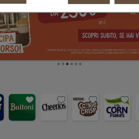
invito a vivere il cibo con
maggiore
consapevolezza, un
impegno condiviso
verso un sistema
alimentare più
responsabile.
SCOPRI DI PIÙ