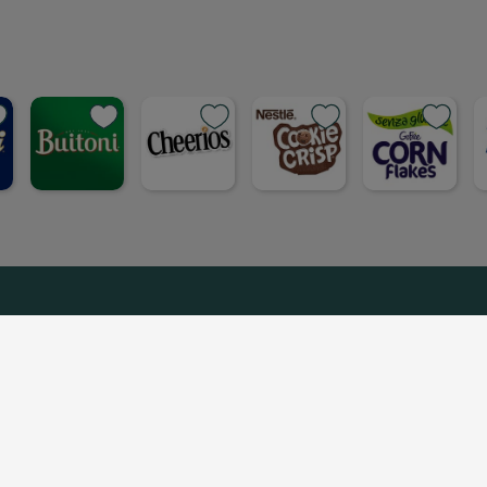
dividi su faceboo
Condividi su
Cond
opia link
Copia link
Cop
on Noi
Nestlé ti risponde
Netiquette
Note Legali
ana S.p.A P.IVA 00777280157