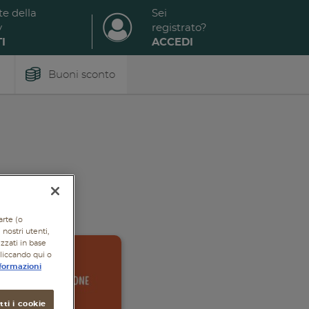
te della
Sei
y
registrato?
I
ACCEDI
Buoni sconto
arte (o
nostri utenti,
izzati in base
cliccando qui o
formazioni
ti i cookie