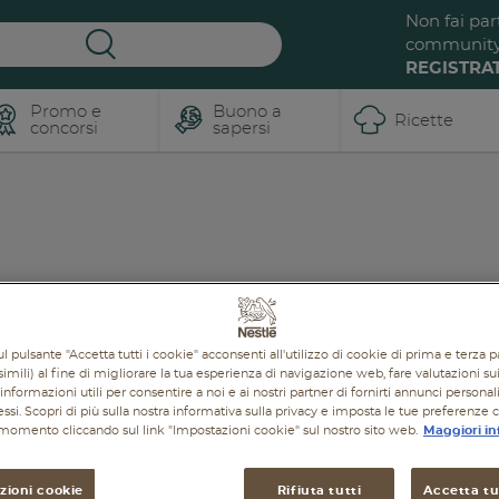
Non fai par
communit
REGISTRAT
Promo e
Buono a
Ricette
concorsi
sapersi
ReNest dalle
radici al
futuro, un
viaggio
dentro al
l pulsante "Accetta tutti i cookie" acconsenti all'utilizzo di cookie di prima e terza p
cibo.
imili) al fine di migliorare la tua esperienza di navigazione web, fare valutazioni sui 
informazioni utili per consentire a noi e ai nostri partner di fornirti annunci personal
L'evento ospitato a
ressi. Scopri di più sulla nostra informativa sulla privacy e imposta le tue preferenze 
Milano CityLife si è
i momento cliccando sul link "Impostazioni cookie" sul nostro sito web.
Maggiori in
concluso ma il viaggio
dentro al cibo continua.
“ReNest Yourself” è un
zioni cookie
Rifiuta tutti
Accetta tut