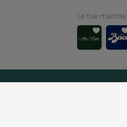
Le tue marche
Con
C
Chi Siamo
Lavora C
Footer
menu
Copyright© - Nestlé Itali