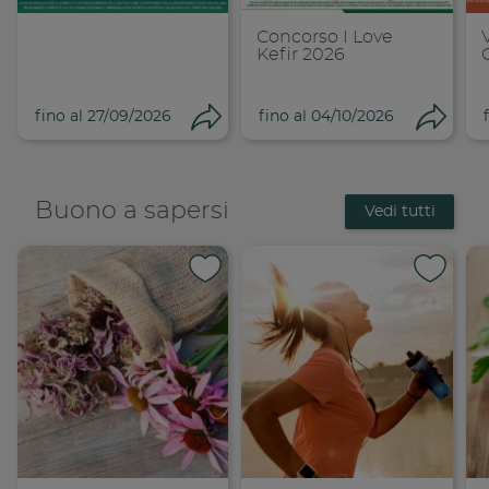
Concorso I Love
Kefir 2026
fino al 27/09/2026
fino al 04/10/2026
Condividi
Cond
Buono a sapersi
Vedi tutti
Condividi su 
Condi
Copia link
Cop