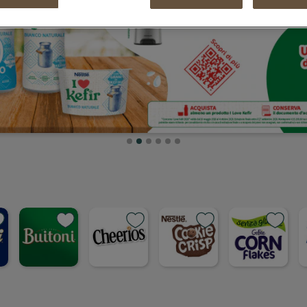
invito a vivere il cibo con
maggiore
consapevolezza, un
impegno condiviso
verso un sistema
alimentare più
responsabile.
SCOPRI DI PIÙ