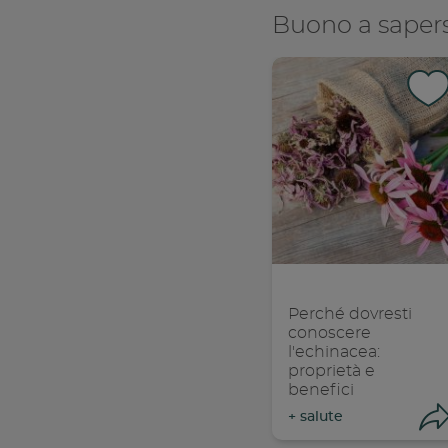
Buono a sapers
Con
C
Perché dovresti
conoscere
l'echinacea:
proprietà e
benefici
+
salute