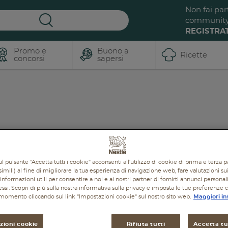
Non fai par
communit
REGISTRAT
Promo e
Buono a
Ricette
concorsi
sapersi
Iscriviti a
ReNest dalle
Buona La
radici al
Vita
futuro, un
viaggio
Tanti
BUONI consigli e
dentro al
ricette pensate per te
,
l pulsante "Accetta tutti i cookie" acconsenti all'utilizzo di cookie di prima e terza p
cibo.
insieme a tante
imili) al fine di migliorare la tua esperienza di navigazione web, fare valutazioni sui 
promozioni e sconti per
informazioni utili per consentire a noi e ai nostri partner di fornirti annunci personal
te e la tua famiglia!
L'evento ospitato a
ressi. Scopri di più sulla nostra informativa sulla privacy e imposta le tue preferenze 
Milano CityLife si è
i momento cliccando sul link "Impostazioni cookie" sul nostro sito web.
Maggiori in
concluso ma il viaggio
Iscriviti ora o
dentro al cibo continua.
Accedi
“ReNest Yourself” è un
zioni cookie
Rifiuta tutti
Accetta tut