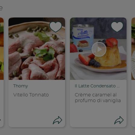
e
Thomy
Il Latte Condensato Nestlé
Vitello Tonnato
Crème caramel al
profumo di vaniglia
Apri condivisione
Apri condivisione
Ap