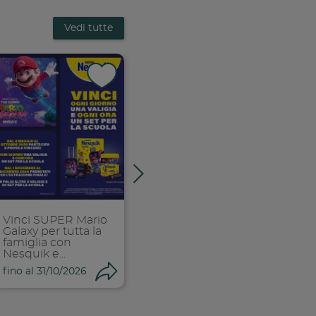
Vedi tutte
k
 facebook
ividi su facebook
Condividi su f
Condiv
ia link
Copia link
Copi
Vinci SUPER Mario
Stappa e vinci
Galaxy per tutta la
famiglia con
Nesquik e...
ndividi
Condividi
Condi
fino al 31/10/2026
fino al 01/11/2026