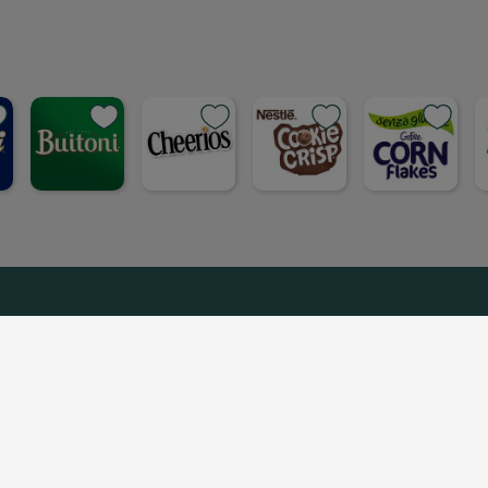
dividi su faceboo
Condividi su
Cond
opia link
Copia link
Cop
on Noi
Nestlé ti risponde
Netiquette
Note Legali
ana S.p.A P.IVA 00777280157