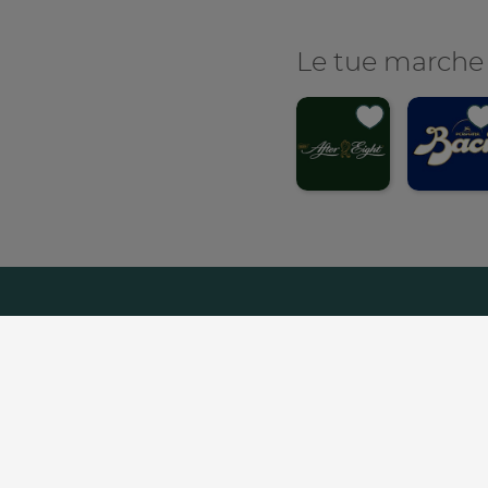
Le tue marche
Con
C
Chi Siamo
Lavora C
Footer
menu
Copyright© - Nestlé Itali