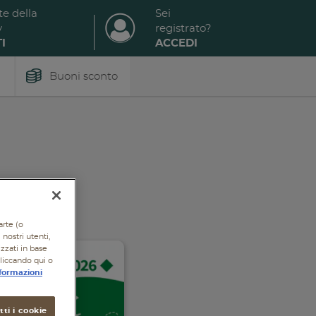
te della
Sei
y
registrato?
I
ACCEDI
Buoni sconto
arte (o
nostri utenti,
izzati in base
cliccando qui o
formazioni
ti i cookie