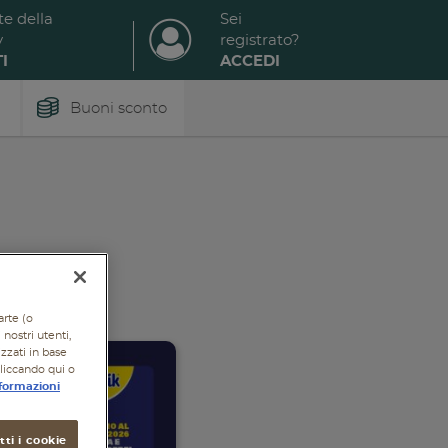
te della
Sei
y
registrato?
I
ACCEDI
Buoni sconto
arte (o
nostri utenti,
izzati in base
cliccando qui o
formazioni
ti i cookie