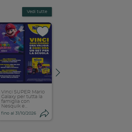
Vedi tutte
k
 facebook
ividi su facebook
Condividi su f
Condiv
ia link
Copia link
Copi
Vinci SUPER Mario
Stappa e vinci
Galaxy per tutta la
famiglia con
Nesquik e...
ndividi
Condividi
Condi
fino al 31/10/2026
fino al 01/11/2026