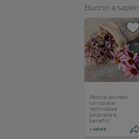
Buono a sapers
Con
C
Perché dovresti
conoscere
l'echinacea:
proprietà e
benefici
+
salute