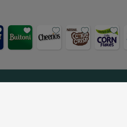
dividi su faceboo
Condividi su
Cond
opia link
Copia link
Cop
on Noi
Nestlé ti risponde
Netiquette
Note Legali
ana S.p.A P.IVA 00777280157