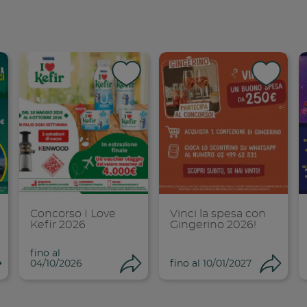
dividi su faceboo
Condividi su
Cond
opia link
Copia link
Cop
Concorso I Love
Vinci la spesa con
Kefir 2026
Gingerino 2026!
fino al
Condividi
Condividi
Co
04/10/2026
fino al 10/01/2027