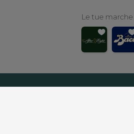
Le tue marche
Con
C
Chi Siamo
Lavora C
Footer
menu
Copyright© - Nestlé Itali