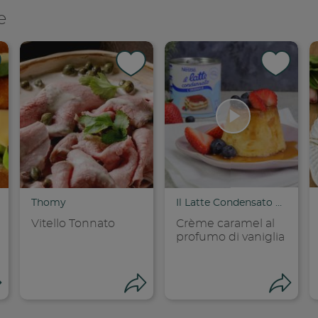
e
Thomy
Il Latte Condensato Nestlé
Vitello Tonnato
Crème caramel al
profumo di vaniglia
Apri condivisione
Apri condivisione
Ap