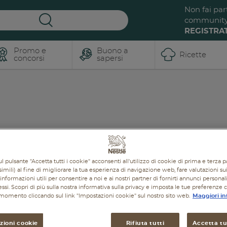
Non fai par
communit
REGISTRAT
Promo e
Buono a
Ricette
concorsi
sapersi
l pulsante "Accetta tutti i cookie" acconsenti all'utilizzo di cookie di prima e terza p
imili) al fine di migliorare la tua esperienza di navigazione web, fare valutazioni sui 
informazioni utili per consentire a noi e ai nostri partner di fornirti annunci personal
ressi. Scopri di più sulla nostra informativa sulla privacy e imposta le tue preferenze 
i momento cliccando sul link "Impostazioni cookie" sul nostro sito web.
Maggiori in
zioni cookie
Rifiuta tutti
Accetta tut