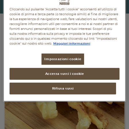
Piatti unici
Torna indietro
Cliccando sul pulsante "Accetta tutti i cookie" acconsenti all'utilizzo di
cookie di prima e terza parte (o tecnologie simili) al fine di migliorare
Dolci
la tua esperienza di navigazione web, fare valutazioni sui nostri utenti,
raccogliere informazioni utili per consentire a noi e ai nostri partner di
fornirti annunci personalizzati in base ai tuoi interessi. Scopri di più
Bevande
sulla nostra informativa sulla privacy e imposta le tue preferenze
cliccando qui o in qualsiasi momento cliccando sul link "Impostazioni
cookie" sul nostro sito web.
Maggiori informazioni
Vegetariane
Senza lattosio
Impostazioni cookie
Senza glutine
Accetta tutti i cookie
Rifiuta tutti