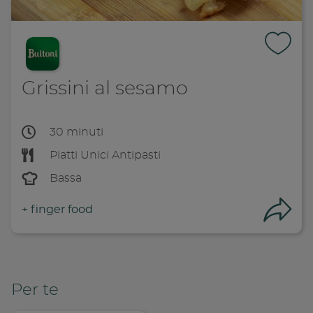
Grissini al sesamo
30 minuti
Piatti Unici
Antipasti
Bassa
+
finger food
Con
Per te