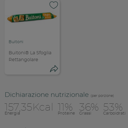
Buitoni
Buitoni® La Sfoglia
Rettangolare
Condivid
Condividi
Copia l
Dichiarazione nutrizionale
(per porzione)
157,35Kcal
11%
36%
53%
Condividi su 
Energia
Proteine
Grassi
Carboidrati