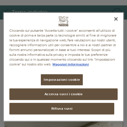
Piatti unici
Torna indietro
Dolci
Bevande
Cliccando sul pulsante "Accetta tutti i cookie" acconsenti all'utilizzo di
cookie di prima e terza parte (o tecnologie simili) al fine di migliorare
la tua esperienza di navigazione web, fare valutazioni sui nostri utenti,
Vegetariane
raccogliere informazioni utili per consentire a noi e ai nostri partner di
fornirti annunci personalizzati in base ai tuoi interessi. Scopri di più
sulla nostra informativa sulla privacy e imposta le tue preferenze
Senza lattosio
cliccando qui o in qualsiasi momento cliccando sul link "Impostazioni
cookie" sul nostro sito web.
Maggiori informazioni
Senza glutine
Impostazioni cookie
Accetta tutti i cookie
Rifiuta tutti