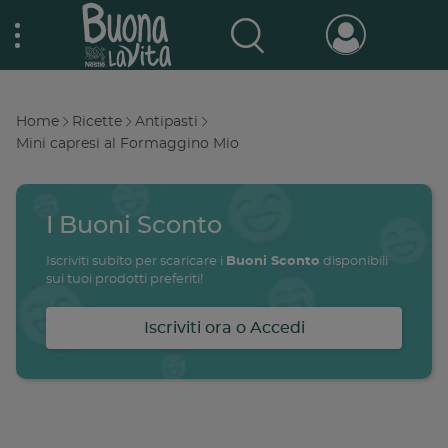
Skip
Nestlé Buona la vita
to
main
content
Prodotti & Marche
Main
Home
Ricette
Antipasti
navigation
Breadcrumb
Mini capresi al Formaggino Mio
Promo e concorsi
Promozioni attive
I Buoni Sconto
Buono a sapersi
Archivio promozioni
Iscriviti subito per scaricare i
Buoni Sconto
disponibili
sui tuoi prodotti preferiti!
Ricette
Iscriviti ora o Accedi
Antipasti
salute
famiglia
intolleranze
ali
Buoni sconto
Primi piatti
Secondi piatti