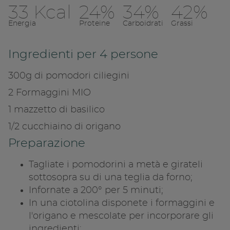
Copia l
33 Kcal
24%
34%
42%
Condividi su 
Energia
Proteine
Carboidrati
Grassi
Copia link
Ingredienti per 4 persone
300g di pomodori ciliegini
2 Formaggini MIO
1 mazzetto di basilico
1/2 cucchiaino di origano
Preparazione
Tagliate i pomodorini a metà e girateli
sottosopra su di una teglia da forno;
Infornate a 200° per 5 minuti;
In una ciotolina disponete i formaggini e
l'origano e mescolate per incorporare gli
ingredienti;