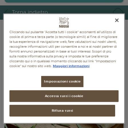
Piatti unici
Torna indietro
Dolci
Bevande
Cliccando sul pulsante "Accetta tutti i cookie" acconsenti all'utilizzo di
cookie di prima e terza parte (o tecnologie simili) al fine di migliorare
la tua esperienza di navigazione web, fare valutazioni sui nostri utenti,
Vegetariane
raccogliere informazioni utili per consentire a noi e ai nostri partner di
fornirti annunci personalizzati in base ai tuoi interessi. Scopri di più
sulla nostra informativa sulla privacy e imposta le tue preferenze
Senza lattosio
cliccando qui o in qualsiasi momento cliccando sul link "Impostazioni
cookie" sul nostro sito web.
Maggiori informazioni
Senza glutine
Impostazioni cookie
Accetta tutti i cookie
Rifiuta tutti