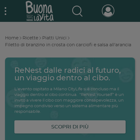
Skip
Nestlé Buona la vita
to
main
content
Prodotti & Marche
Main
Home
Ricette
Piatti Unici
navigation
Breadcrumb
Filetto di branzino in crosta con carciofi e salsa all'arancia
Promo e concorsi
Promozioni attive
ReNest dalle radici al futuro,
Buono a sapersi
Archivio promozioni
un viaggio dentro al cibo.
L'evento ospitato a Milano CityLife si è concluso ma il
Ricette
viaggio dentro al cibo continua. “ReNest Yourself” è un
invito a vivere il cibo con maggiore consapevolezza, un
Antipasti
impegno condiviso verso un sistema alimentare più
salute
famiglia
intolleranze
ali
responsabile.
Buoni sconto
Primi piatti
SCOPRI DI PIÙ
Secondi piatti