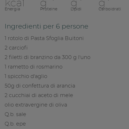
Condividi su 
kcal
g
g
g
Energia
Proteine
Lipidi
Carboidrati
Copia link
Ingredienti per 6 persone
1 rotolo di Pasta Sfoglia Buitoni
2 carciofi
2 filetti di branzino da 300 g l'uno
1 rametto di rosmarino
1 spicchio d'aglio
50g di confettura di arancia
2 cucchiai di aceto di mele
olio extravergine di oliva
Q.b. sale
Q.b. epe