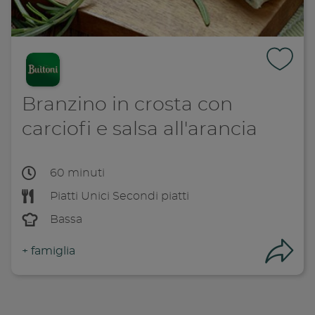
Branzino in crosta con
carciofi e salsa all'arancia
60 minuti
Piatti Unici
Secondi piatti
Bassa
+
famiglia
Con