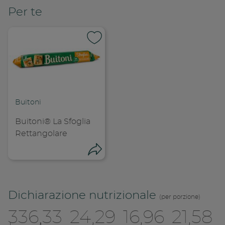
Per te
Buitoni
Buitoni® La Sfoglia
Rettangolare
Condivid
Condividi
Copia l
Dichiarazione nutrizionale
(per porzione)
336,33
24,29
16,96
21,58