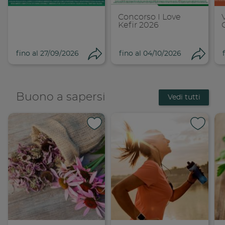
Concorso I Love
Kefir 2026
fino al 27/09/2026
fino al 04/10/2026
Condividi
Cond
Buono a sapersi
Vedi tutti
Condividi su 
Condi
Copia link
Cop