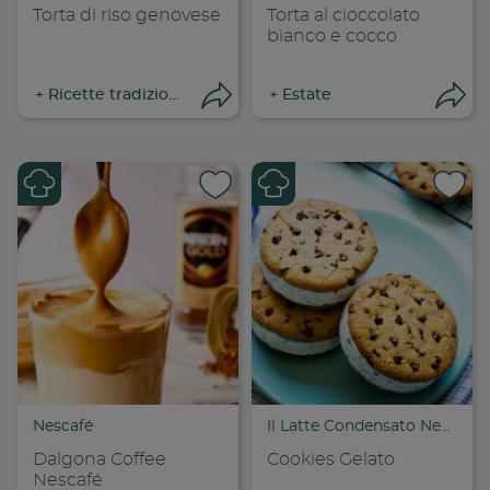
Torta di riso genovese
Torta al cioccolato
bianco e cocco
+
Ricette tradizionali
+
Estate
Apri condivisione
Apr
Condividi su
Cond
Copia link
Cop
Nescafé
Il Latte Condensato Nestlé
Dalgona Coffee
Cookies Gelato
Nescafé