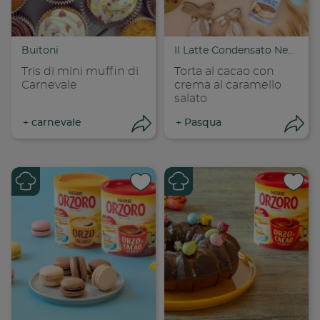
Copia link
Cop
Buitoni
Il Latte Condensato Nestlé
Tris di mini muffin di
Torta al cacao con
Carnevale
crema al caramello
salato
+
carnevale
+
Pasqua
Apri condivisione
Apr
Condividi su
Cond