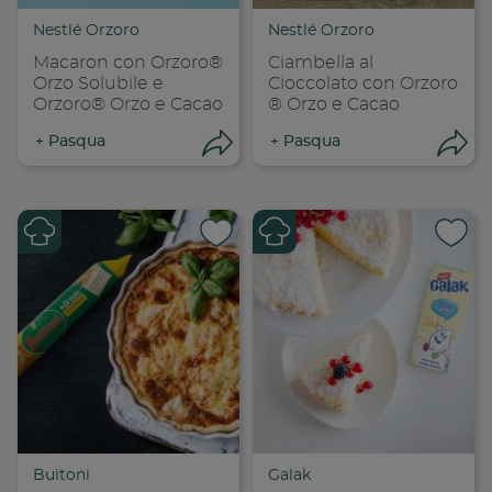
Copia link
Cop
Nestlé Orzoro
Nestlé Orzoro
Macaron con Orzoro®
Ciambella al
Orzo Solubile e
Cioccolato con Orzoro
Orzoro® Orzo e Cacao
® Orzo e Cacao
+
Pasqua
+
Pasqua
Apri condivisione
Apr
Condividi su
Cond
Copia link
Cop
Buitoni
Galak