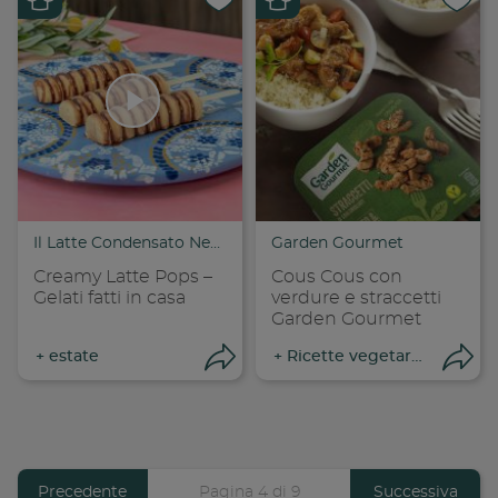
Condividi su
Cond
Copia link
Cop
Il Latte Condensato Nestlé
Garden Gourmet
Creamy Latte Pops –
Cous Cous con
Gelati fatti in casa
verdure e straccetti
Garden Gourmet
+
estate
+
Ricette vegetariane
Apri condivisione
Apr
Previous
Precedente
Pagina 4 di 9
Pagina
Successiva