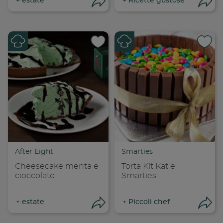
+
estate
+
Ricette gustose
Apri condivisione
Apr
Condividi su
Cond
Copia link
Cop
After Eight
Smarties
Cheesecake menta e
Torta Kit Kat e
cioccolato
Smarties
+
estate
+
Piccoli chef
Apri condivisione
Apr