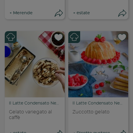
+
Merende
+
estate
Apri condivisione
Apr
Condividi su
Cond
Copia link
Cop
Il Latte Condensato Nestlé
Il Latte Condensato Nestlé
Gelato variegato al
Zuccotto gelato
caffè