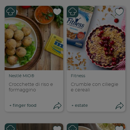
Condividi su
Cond
Copia link
Cop
Nestlé MIO®
Fitness
Crocchette di riso e
Crumble con ciliegie
formaggino
e cereali
+
finger food
+
estate
Apri condivisione
Apr