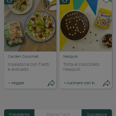
Condividi su
Cond
Copia link
Cop
Garden Gourmet
Nesquik
Insalatona con filetti
Torta al cioccolato
e avocado
Nesquik
+
veggie
+
cucinare con bambini
Apri condivisione
Apr
Previous
Precedente
Pagina 7 di 9
Pagina
Successiva