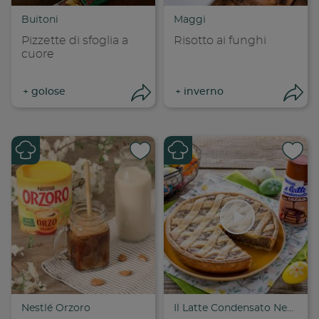
Copia link
Cop
Buitoni
Maggi
Pizzette di sfoglia a
Risotto ai funghi
cuore
+
golose
+
inverno
Apri condivisione
Apr
Condividi su
Cond
Copia link
Cop
Nestlé Orzoro
Il Latte Condensato Nestlé