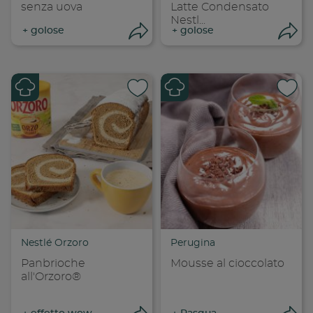
senza uova
Latte Condensato
Nestl...
+
golose
+
golose
Apri condivisione
Apr
Condividi su
Cond
Copia link
Cop
Nestlé Orzoro
Perugina
Panbrioche
Mousse al cioccolato
all'Orzoro®