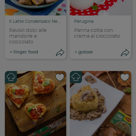
Copia link
Cop
Il Latte Condensato Nestlé
Perugina
Ravioli dolci alle
Panna cotta con
mandorle e
crema al cioccolato
cioccolato
+
finger food
+
golose
Apri condivisione
Apr
Condividi su
Cond