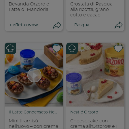
Bevanda Orzoro e
Crostata di Pasqua
Latte di Mandorla
alla ricotta, grano
cotto e cacao
+
effetto wow
+
Pasqua
Apri condivisione
Apr
Condividi su
Cond
Copia link
Cop
Il Latte Condensato Nestlé
Nestlé Orzoro
Mini tiramisù
Cheesecake con
nell'uovo – con crema
crema all'Orzoro® e Il