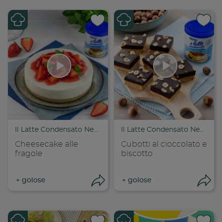
Condividi su
Cond
Copia link
Cop
Il Latte Condensato Nestlé
Il Latte Condensato Nestlé
Cheesecake alle
Cubotti al cioccolato e
fragole
biscotto
+
golose
+
golose
Apri condivisione
Apr