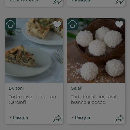
+
effetto wow
+
Pasqua
Apri condivisione
Apr
Condividi su
Cond
Copia link
Cop
Buitoni
Galak
Torta pasqualina con
Tartufini al cioccolato
Carciofi
bianco e cocco
+
Pasqua
+
Pasqua
Apri condivisione
Apr