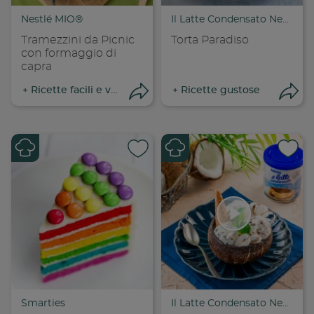
Copia link
Cop
Nestlé MIO®
Il Latte Condensato Nestlé
Tramezzini da Picnic
Torta Paradiso
con formaggio di
capra
+
Ricette facili e veloci
+
Ricette gustose
Apri condivisione
Apr
Condividi su
Cond
Copia link
Cop
Smarties
Il Latte Condensato Nestlé