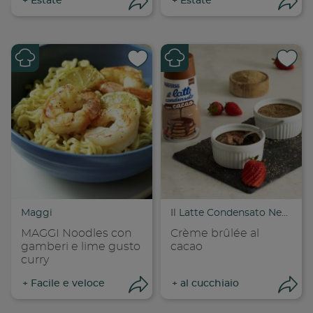
+
Estate
+
Estate
Apri condivisione
Apr
Condividi su
Cond
Copia link
Cop
Maggi
Il Latte Condensato Nestlé
MAGGI Noodles con
Crème brûlée al
gamberi e lime gusto
cacao
curry
+
Facile e veloce
+
al cucchiaio
Apri condivisione
Apr