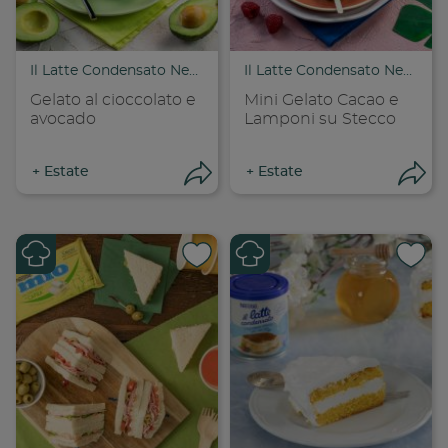
Copia link
Cop
Il Latte Condensato Nestlé
Il Latte Condensato Nestlé
Gelato al cioccolato e
Mini Gelato Cacao e
avocado
Lamponi su Stecco
+
Estate
+
Estate
Apri condivisione
Apr
Condividi su
Cond