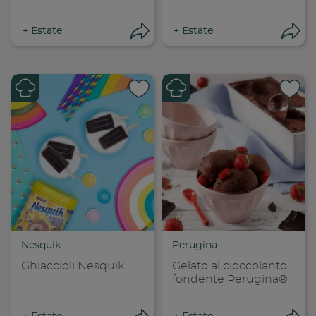
+
Estate
+
Estate
Apri condivisione
Apr
Condividi su
Cond
Copia link
Cop
Nesquik
Perugina
Ghiaccioli Nesquik
Gelato al cioccolanto
fondente Perugina®