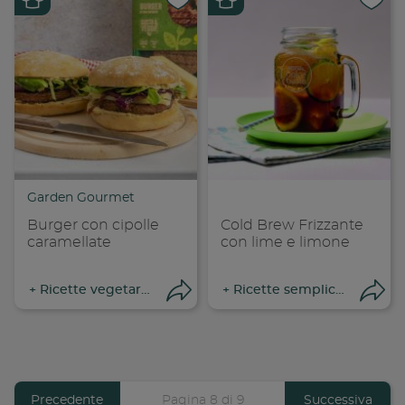
Condividi su
Cond
Copia link
Cop
Garden Gourmet
Burger con cipolle
Cold Brew Frizzante
caramellate
con lime e limone
+
Ricette vegetariane
+
Ricette semplici e veloci
Apri condivisione
Apr
Previous
Precedente
Pagina 8 di 9
Pagina
Successiva