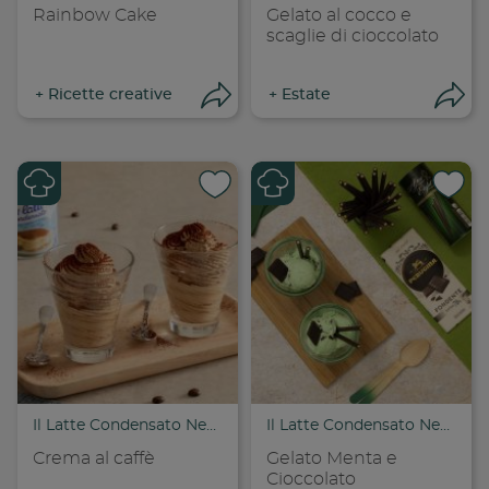
Rainbow Cake
Gelato al cocco e
scaglie di cioccolato
+
Ricette creative
+
Estate
Apri condivisione
Apr
Condividi su
Cond
Copia link
Cop
Il Latte Condensato Nestlé
Il Latte Condensato Nestlé
Crema al caffè
Gelato Menta e
Cioccolato