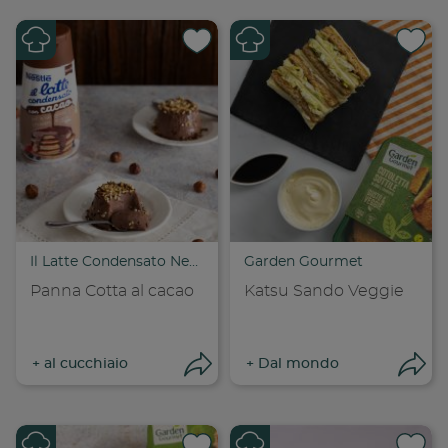
Condividi su
Cond
Copia link
Cop
Il Latte Condensato Nestlé
Garden Gourmet
Panna Cotta al cacao
Katsu Sando Veggie
+
al cucchiaio
+
Dal mondo
Apri condivisione
Apr