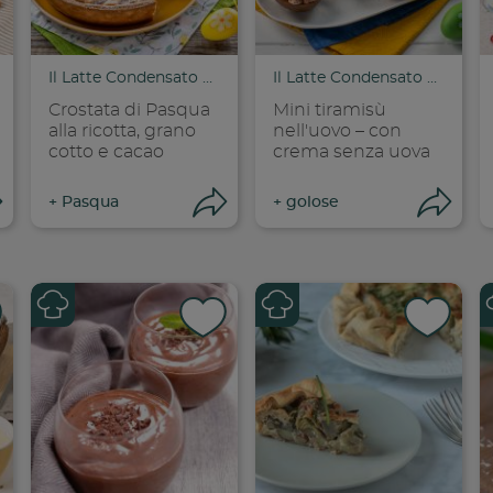
opia link
Copia link
Cop
Il Latte Condensato Nestlé
Il Latte Condensato Nestlé
Crostata di Pasqua
Mini tiramisù
alla ricotta, grano
nell'uovo – con
cotto e cacao
crema senza uova
Apri condivisione
Apri condivisione
Ap
+
Pasqua
+
golose
dividi su faceboo
Condividi su
Cond