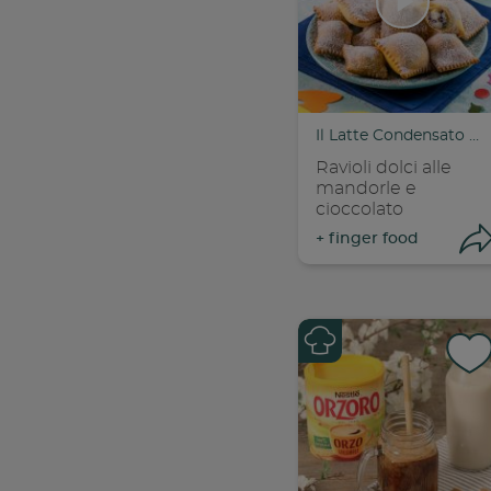
Con
C
Il Latte Condensato Nestlé
Ravioli dolci alle
mandorle e
cioccolato
+
finger food
Con