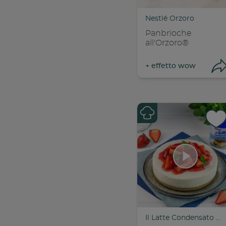
C
Nestlé Orzoro
Panbrioche
all'Orzoro®
+
effetto wow
Con
C
Il Latte Condensato Nestlé