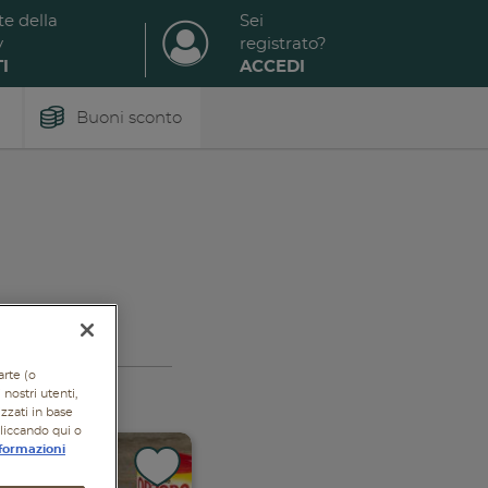
te della
Sei
y
registrato?
I
ACCEDI
Buoni sconto
arte (o
nostri utenti,
izzati in base
cliccando qui o
formazioni