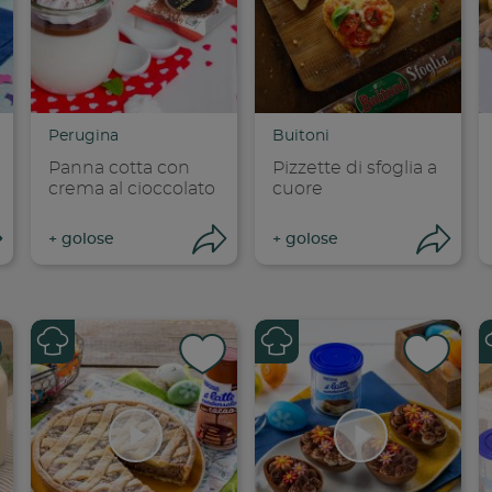
dividi su faceboo
Condividi su
Cond
opia link
Copia link
Cop
Perugina
Buitoni
Panna cotta con
Pizzette di sfoglia a
crema al cioccolato
cuore
Apri condivisione
Apri condivisione
Ap
+
golose
+
golose
dividi su faceboo
Condividi su
Cond