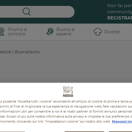
Non fai par
communit
REGISTRAT
Promo e
Buono a
Ricette
concorsi
sapersi
estlé | Buonalavita
A SAPERSI
RICETTE
PROMOZIONI
PRODOTTI
l pulsante "Accetta tutti i cookie" acconsenti all'utilizzo di cookie di prima e terza p
imili) al fine di migliorare la tua esperienza di navigazione web, fare valutazioni sui 
informazioni utili per consentire a noi e ai nostri partner di fornirti annunci personal
ressi. Scopri di più sulla nostra informativa sulla privacy e imposta le tue preferenze 
i momento cliccando sul link "Impostazioni cookie" sul nostro sito web.
Maggiori in