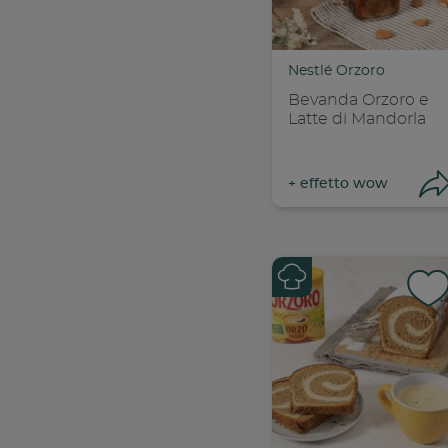
C
Nestlé Orzoro
Bevanda Orzoro e
Latte di Mandorla
+
effetto wow
Con