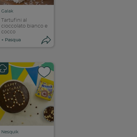
ia link
Copia link
Galak
Tartufini al
cioccolato bianco e
cocco
ri condivisione
Apri condivisione
+
Pasqua
k
 facebook
ividi su facebook
Condividi su f
ia link
Copia link
Nesquik