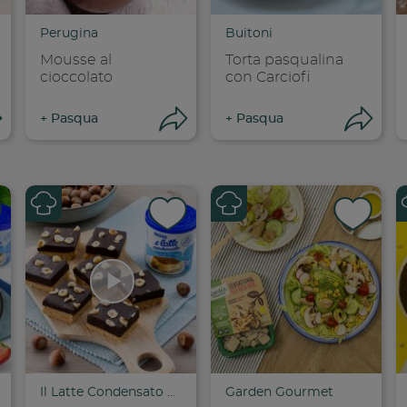
opia link
Copia link
Cop
Perugina
Buitoni
Mousse al
Torta pasqualina
cioccolato
con Carciofi
Apri condivisione
Apri condivisione
Ap
+
Pasqua
+
Pasqua
dividi su faceboo
Condividi su
Cond
opia link
Copia link
Cop
Il Latte Condensato Nestlé
Garden Gourmet