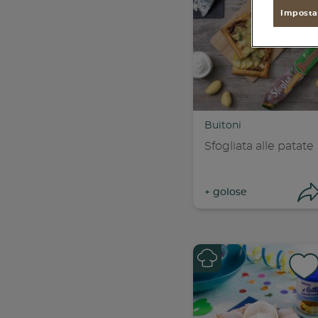
found
Imposta
Buitoni
Sfogliata alle patate
+
golose