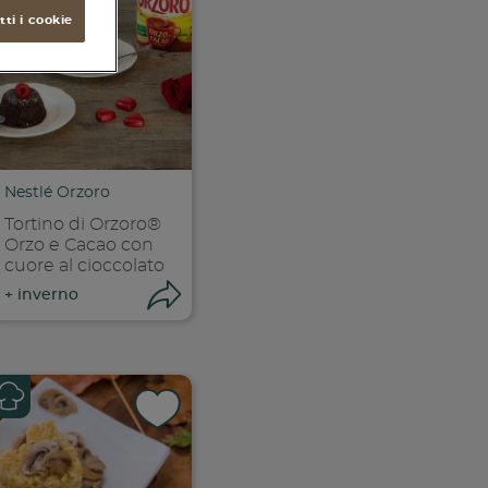
ti i cookie
Nestlé Orzoro
Tortino di Orzoro®
Orzo e Cacao con
cuore al cioccolato
ri condivisione
Apri condivisione
+
inverno