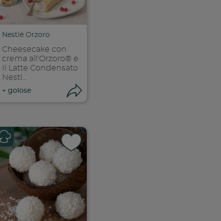
ia link
Copia link
Nestlé Orzoro
Cheesecake con
crema all'Orzoro® e
Il Latte Condensato
Nestl...
ri condivisione
Apri condivisione
+
golose
k
 facebook
ividi su facebook
Condividi su f