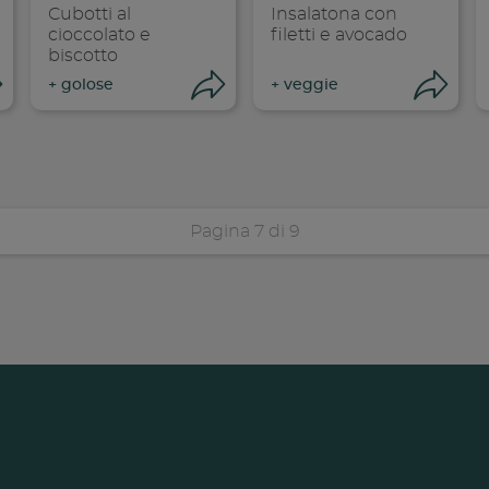
Cubotti al
Insalatona con
cioccolato e
filetti e avocado
biscotto
Apri condivisione
Apri condivisione
Ap
+
golose
+
veggie
Pagina 7 di 9
dividi su faceboo
Condividi su
Cond
opia link
Copia link
Cop