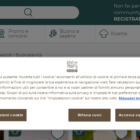
Non fai par
communit
REGISTRAT
Promo e
Buono a
Ricette
concorsi
sapersi
estlé | Buonalavita
l pulsante "Accetta tutti i cookie" acconsenti all'utilizzo di cookie di prima e terza p
imili) al fine di migliorare la tua esperienza di navigazione web, fare valutazioni sui 
informazioni utili per consentire a noi e ai nostri partner di fornirti annunci personal
ressi. Scopri di più sulla nostra informativa sulla privacy e imposta le tue preferenze 
i momento cliccando sul link "Impostazioni cookie" sul nostro sito web.
Maggiori in
A SAPERSI
RICETTE
PROMOZIONI
PRODOTTI
zioni cookie
Rifiuta tutti
Accetta tut