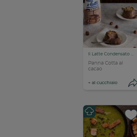
found
Il Latte Condensato Nestlé
Panna Cotta al
cacao
+
al cucchiaio