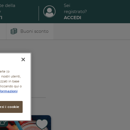
te della
Sei
y
registrato?
I
ACCEDI
Buoni sconto
arte (o
nostri utenti,
izzati in base
cliccando qui o
formazioni
ti i cookie