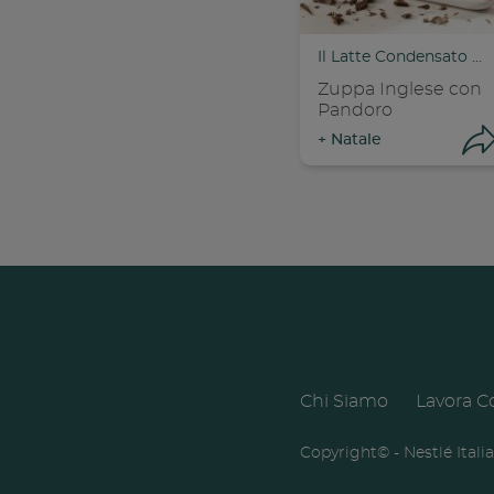
C
Il Latte Condensato Nestlé
Zuppa Inglese con
Pandoro
+
Natale
Con
Chi Siamo
Lavora C
C
Footer
menu
Copyright© - Nestlé Itali