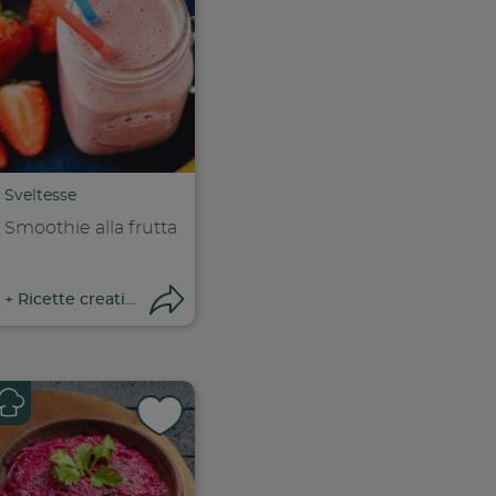
Sveltesse
Smoothie alla frutta
ri condivisione
Apri condivisione
+
Ricette creative