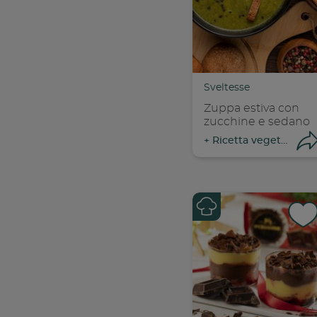
Con
C
Sveltesse
Zuppa estiva con
zucchine e sedano
+
Ricetta vegetariane
Con