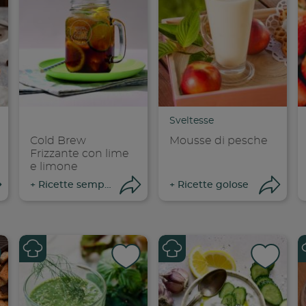
Sveltesse
Cold Brew
Mousse di pesche
Frizzante con lime
e limone
Apri condivisione
Apri condivisione
Ap
+
Ricette semplici e veloci
+
Ricette golose