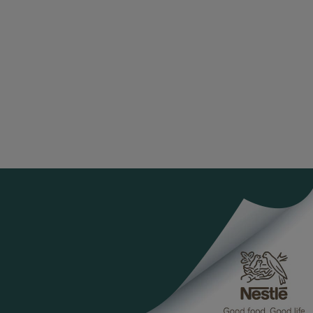
ia link
Copia link
ri condivisione
k
 facebook
ividi su facebook
ia link