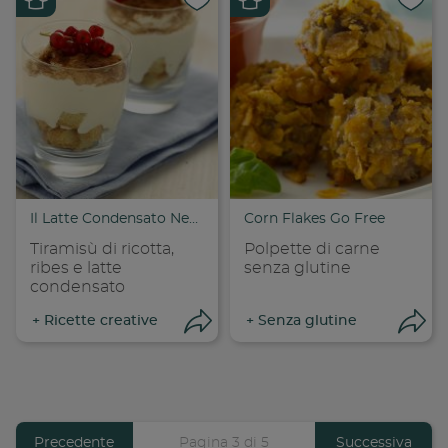
Condividi su
Cond
Copia link
Cop
Il Latte Condensato Nestlé
Corn Flakes Go Free
Tiramisù di ricotta,
Polpette di carne
ribes e latte
senza glutine
condensato
+
Ricette creative
+
Senza glutine
Apri condivisione
Apr
Previous
Precedente
Pagina 3 di 5
Pagina
Successiva