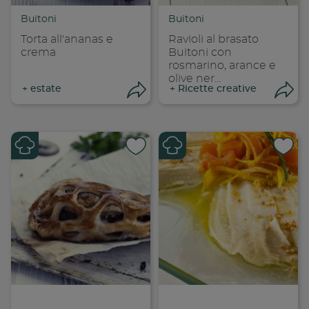
Copia link
Cop
Buitoni
Buitoni
Torta all'ananas e
Ravioli al brasato
crema
Buitoni con
rosmarino, arance e
olive ner...
+
estate
+
Ricette creative
Apri condivisione
Apr
Condividi su
Cond
Copia link
Cop