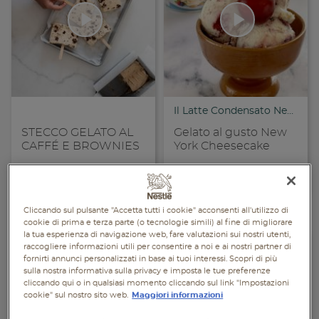
Piatti unici
Dolci
Bevande
Vegetariane
Il Latte Condensato Nestlé
STECCO GELATO AL
Gelato al gusto New
Senza lattosio
CAFFÉ E BROWNIES
York Cheesecake
Senza glutine
+
Ricette facili e veloci
+
Ricette facili e veloci
Apri condivisione
Apr
Cliccando sul pulsante "Accetta tutti i cookie" acconsenti all'utilizzo di
cookie di prima e terza parte (o tecnologie simili) al fine di migliorare
la tua esperienza di navigazione web, fare valutazioni sui nostri utenti,
raccogliere informazioni utili per consentire a noi e ai nostri partner di
fornirti annunci personalizzati in base ai tuoi interessi. Scopri di più
sulla nostra informativa sulla privacy e imposta le tue preferenze
cliccando qui o in qualsiasi momento cliccando sul link "Impostazioni
cookie" sul nostro sito web.
Maggiori informazioni