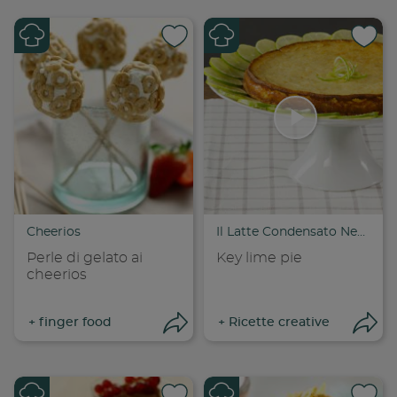
Condividi su
Cond
Copia link
Cop
Cheerios
Il Latte Condensato Nestlé
Perle di gelato ai
Key lime pie
cheerios
+
finger food
+
Ricette creative
Apri condivisione
Apr