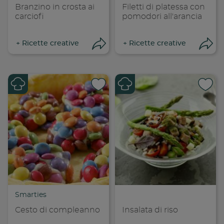
Branzino in crosta ai
Filetti di platessa con
carciofi
pomodori all'arancia
+
Ricette creative
+
Ricette creative
Apri condivisione
Apr
Condividi su
Cond
Copia link
Cop
Smarties
Cesto di compleanno
Insalata di riso