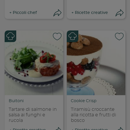
+
Piccoli chef
+
Ricette creative
Apri condivisione
Apr
Condividi su
Cond
Copia link
Cop
Buitoni
Cookie Crisp
Tartare di salmone in
Tiramisù croccante
salsa ai funghi e
alla ricotta e frutti di
rucola
bosco