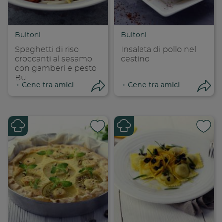
Copia link
Cop
Buitoni
Buitoni
Spaghetti di riso
Insalata di pollo nel
croccanti al sesamo
cestino
con gamberi e pesto
Bu...
+
Cene tra amici
+
Cene tra amici
Apri condivisione
Apr
Condividi su
Cond